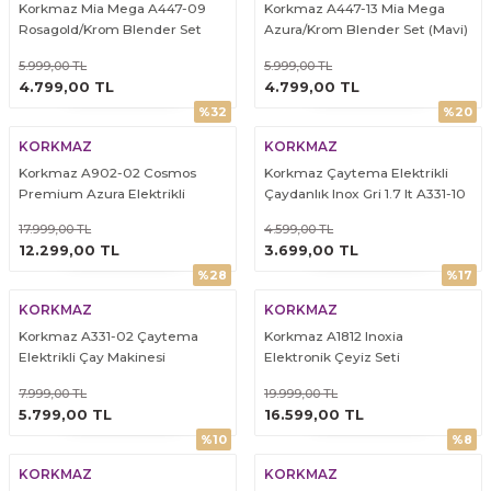
Korkmaz Mia Mega A447-09
Korkmaz A447-13 Mia Mega
Rosagold/Krom Blender Set
Azura/Krom Blender Set (Mavi)
5.999,00 TL
5.999,00 TL
ÜRÜNÜ İNCELE
ÜRÜNÜ İNCELE
4.799,00 TL
4.799,00 TL
%32
%20
KORKMAZ
KORKMAZ
Korkmaz A902-02 Cosmos
Korkmaz Çaytema Elektrikli
Premium Azura Elektrikli
Çaydanlık Inox Gri 1.7 lt A331-10
Süpürge
17.999,00 TL
4.599,00 TL
ÜRÜNÜ İNCELE
ÜRÜNÜ İNCELE
12.299,00 TL
3.699,00 TL
%28
%17
KORKMAZ
KORKMAZ
Korkmaz A331-02 Çaytema
Korkmaz A1812 Inoxia
Elektrikli Çay Makinesi
Elektronik Çeyiz Seti
7.999,00 TL
19.999,00 TL
ÜRÜNÜ İNCELE
ÜRÜNÜ İNCELE
5.799,00 TL
16.599,00 TL
%10
%8
KORKMAZ
KORKMAZ