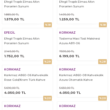
Efegil Tropik Elmas Altın
Efegil Tropik Elmas Altın
Porselen Sunum
Porselen Sunum
1.889,00 TL
1.499,00 TL
ÜRÜNÜ İNCELE
ÜRÜNÜ İNCELE
1.579,00 TL
1.259,00 TL
%18
%18
EFEGİL
KORKMAZ
Efegil Tropik Elmas Altın
Tostema Maxi Tost Makinesi
Porselen Sunum
Azura A811-06
2.149,00 TL
7.599,00 TL
ÜRÜNÜ İNCELE
ÜRÜNÜ İNCELE
1.752,00 TL
6.199,00 TL
%29
%28
KORKMAZ
KORKMAZ
Korkmaz A860-06 Kahvekolik
Korkmaz A860-08 Kahvekolik
Rose Gold/Krom Türk Kahve
Azura Otomatik Kahve
Makinesi
Makinesi
5.690,00 TL
5.650,00 TL
ÜRÜNÜ İNCELE
ÜRÜNÜ İNCELE
4.050,00 TL
4.050,00 TL
%20
%20
KORKMAZ
KORKMAZ