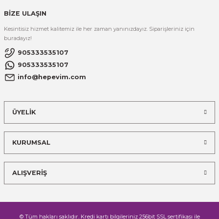
BİZE ULAŞIN
Kesintisiz hizmet kalitemiz ile her zaman yanınızdayız. Siparişleriniz için
buradayız!
905333535107
905333535107
info@hepevim.com
ÜYELİK
KURUMSAL
ALIŞVERİŞ
© Tüm hakları saklıdır. Kredi kartı bilgileriniz 256bit SSL sertifikası ile