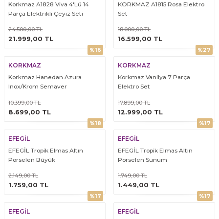
Korkmaz A1828 Viva 4'Lü 14
KORKMAZ A1815 Rosa Elektro
Parça Elektrikli Çeyiz Seti
Set
24.500,00 TL
18.000,00 TL
ÜRÜNÜ İNCELE
ÜRÜNÜ İNCELE
21.999,00 TL
16.599,00 TL
%16
%27
KORKMAZ
KORKMAZ
Korkmaz Hanedan Azura
Korkmaz Vanilya 7 Parça
Inox/Krom Semaver
Elektro Set
10.399,00 TL
17.899,00 TL
ÜRÜNÜ İNCELE
ÜRÜNÜ İNCELE
8.699,00 TL
12.999,00 TL
%18
%17
EFEGİL
EFEGİL
EFEGİL Tropik Elmas Altın
EFEGİL Tropik Elmas Altın
Porselen Büyük
Porselen Sunum
2.149,00 TL
1.749,00 TL
ÜRÜNÜ İNCELE
ÜRÜNÜ İNCELE
1.759,00 TL
1.449,00 TL
%17
%17
EFEGİL
EFEGİL