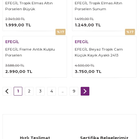
EFEGİL Tropik Elmas Altın
EFEGİL Tropik Elmas Altın
Porselen Büyük
Porselen Sunum
2.349,00 TL
1.499,00 TL
ÜRÜNÜ İNCELE
ÜRÜNÜ İNCELE
1.999,00 TL
1.249,00 TL
%17
%17
EFEGİL
EFEGİL
EFEGİL Frame Antik Kulplu
EFEGİL Beyaz Tropik Cam
Porselen
Küçük Kayık Ayaklı 2413
3.588,00 TL
4.500,00 TL
ÜRÜNÜ İNCELE
ÜRÜNÜ İNCELE
2.990,00 TL
3.750,00 TL
1
2
3
4
..
9
Hızlı Teslimat
Sertifika Belgelerimiz