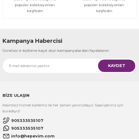
popüler koleksiyonları
popüler koleksiyonları
keşfedin
keşfedin
Kampanya Habercisi
Ücretsiz e-bültene kayıt olun kampanyalardan faydalanın.
KAYDET
BİZE ULAŞIN
Kesintisiz hizmet kalitemiz ile her zaman yanınızdayız. Siparişleriniz için
buradayız!
905333535107
905333535107
info@hepevim.com