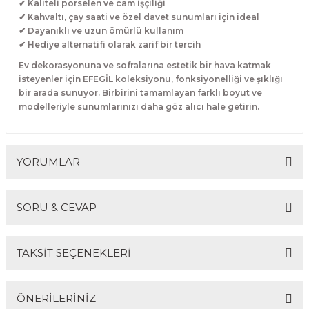
✔ Kaliteli porselen ve cam işçiliği
✔ Kahvaltı, çay saati ve özel davet sunumları için ideal
✔ Dayanıklı ve uzun ömürlü kullanım
✔ Hediye alternatifi olarak zarif bir tercih
Ev dekorasyonuna ve sofralarına estetik bir hava katmak
isteyenler için EFEGİL koleksiyonu, fonksiyonelliği ve şıklığı
bir arada sunuyor. Birbirini tamamlayan farklı boyut ve
modelleriyle sunumlarınızı daha göz alıcı hale getirin.
YORUMLAR
SORU & CEVAP
Bu ürüne ilk yorumu siz yapın!
TAKSİT SEÇENEKLERİ
Yorum Yaz
Ürün hakkında henüz soru sorulmamış.
ÖNERİLERİNİZ