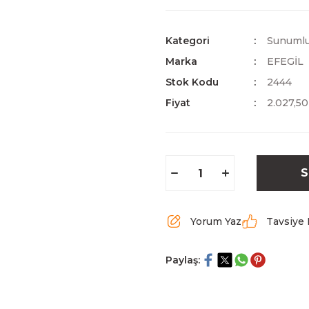
Kategori
Sunumlu
Marka
EFEGİL
Stok Kodu
2444
Fiyat
2.027,5
S
Yorum Yaz
Tavsiye 
Paylaş: