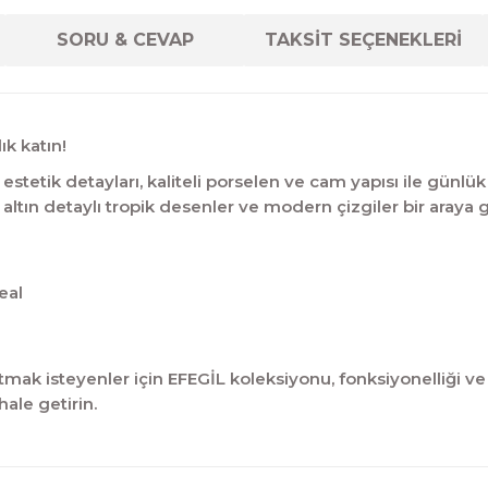
SORU & CEVAP
TAKSİT SEÇENEKLERİ
ık katın!
tetik detayları, kaliteli porselen ve cam yapısı ile günlük 
 altın detaylı tropik desenler ve modern çizgiler bir araya 
eal
mak isteyenler için EFEGİL koleksiyonu, fonksiyonelliği ve ş
ale getirin.