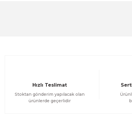
Görüş ve önerileriniz için teşekkür ederiz.
Ürün resmi kalitesiz, bozuk veya görüntülenemiyor.
Ürün açıklamasında eksik bilgiler bulunuyor.
Ürün bilgilerinde hatalar bulunuyor.
Ürün fiyatı diğer sitelerden daha pahalı.
Bu ürüne benzer farklı alternatifler olmalı.
Hızlı Teslimat
Sert
Stoktan gönderim yapılacak olan
Ürünl
ürünlerde geçerlidir
b