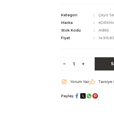
Kategori
Çeyiz Se
Marka
KORKM
Stok Kodu
A1856
Fiyat
14.915,8
S
Yorum Yaz
Tavsiye 
Paylaş: