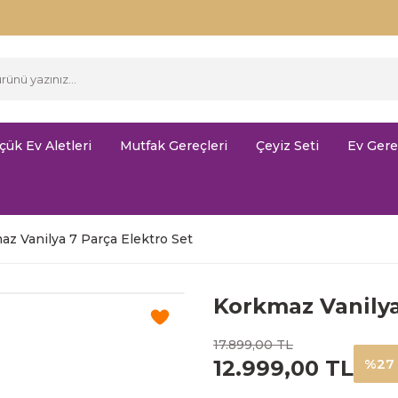
çük Ev Aletleri
Mutfak Gereçleri
Çeyiz Seti
Ev Gere
z Vanilya 7 Parça Elektro Set
Korkmaz Vanilya
17.899,00 TL
12.999,00 TL
%27 