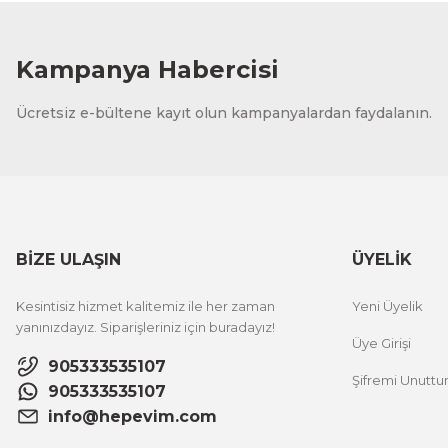
Kampanya Habercisi
Ücretsiz e-bültene kayıt olun kampanyalardan faydalanın.
BİZE ULAŞIN
ÜYELİK
Kesintisiz hizmet kalitemiz ile her zaman
Yeni Üyelik
yanınızdayız. Siparişleriniz için buradayız!
Üye Girişi
905333535107
Şifremi Unutt
905333535107
info@hepevim.com