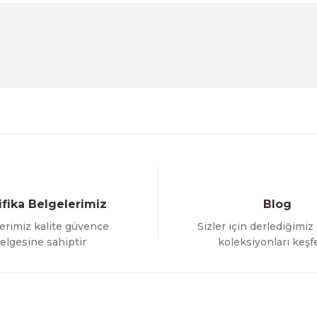
Ürün hakkında henüz soru sorulmamış.
Bu ürüne ilk yorumu siz yapın!
Sitemize ilk yorumu siz yapın!
Deneyimini Paylaş
Yorum Yaz
Soru Sor
ifika Belgelerimiz
Blog
erimiz kalite güvence
Sizler için derlediğimiz
Gönder
elgesine sahiptir
koleksiyonları keşf