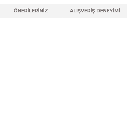
ÖNERİLERİNİZ
ALIŞVERİŞ DENEYİMİ
lanarak tarafımıza iletebilirsiniz.