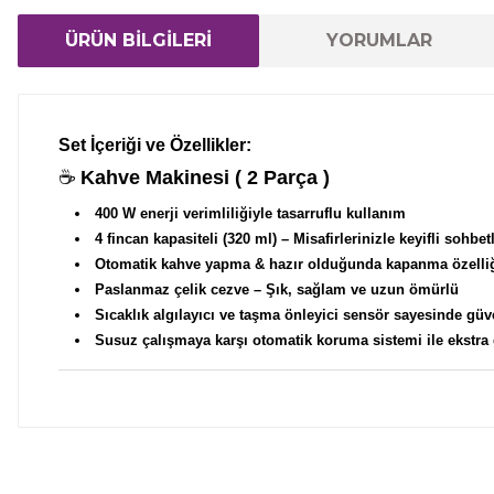
ÜRÜN BİLGİLERİ
YORUMLAR
Set İçeriği ve Özellikler:
☕
Kahve Makinesi ( 2 Parça )
400 W enerji verimliliğiyle tasarruflu kullanım
4 fincan kapasiteli (320 ml)
– Misafirlerinizle keyifli sohbet
Otomatik kahve yapma & hazır olduğunda kapanma özelli
Paslanmaz çelik cezve
– Şık, sağlam ve uzun ömürlü
Sıcaklık algılayıcı ve taşma önleyici sensör
sayesinde güv
Susuz çalışmaya karşı otomatik koruma sistemi
ile ekstra
Bu ürünün fiyat bilgisi, resim, ürün açıklamalarında ve 