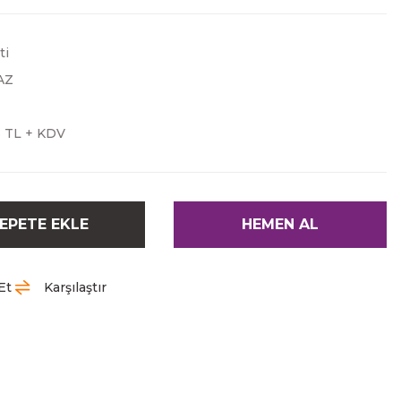
ti
AZ
3 TL + KDV
EPETE EKLE
HEMEN AL
Et
Karşılaştır