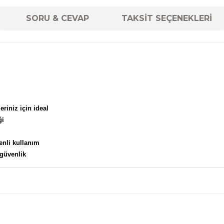
SORU & CEVAP
TAKSİT SEÇENEKLERİ
leriniz için ideal
ği
enli kullanım
 güvenlik
diğer konularda yetersiz gördüğünüz noktaları öneri formunu kul