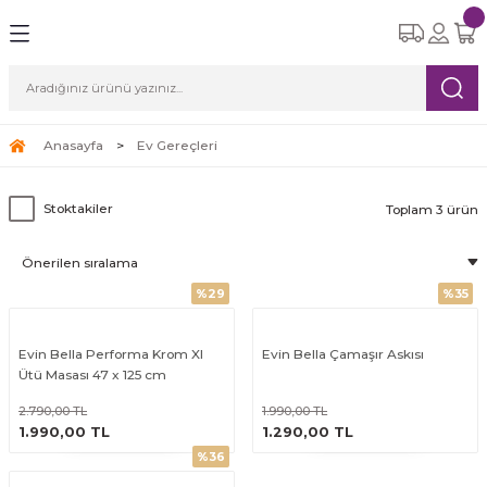
Geri Dön
Geri Dön
Geri Dön
Geri Dön
Geri Dön
eri
etleri
Ürünleri
ksesuar
Yemek Takımları
Cam Bardak Setleri
Çay Kahve Setleri
Süpürgeler
ı
re Seti
tle
i
6 Kişilik Yemek Takımı
6 Kişilik Cam Bardak Setleri
Çay Fincan Setleri
Robot Süpürge
Anasayfa
Ev Gereçleri
leri
eri
12 Kişilik Yemek Takımı
Kahve Fincan Setleri
Dikey Süpürge
Stoktakiler
Toplam 3 ürün
arı
Yatay Süpürge
%29
%35
ri
Evin Bella Performa Krom Xl
Evin Bella Çamaşır Askısı
Ütü Masası 47 x 125 cm
2.790,00 TL
1.990,00 TL
ÜRÜNÜ İNCELE
ÜRÜNÜ İNCELE
1.990,00 TL
1.290,00 TL
%36