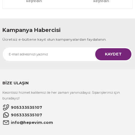
keşfedin
keşfedin
Kampanya Habercisi
Ücretsiz e-bültene kayıt olun kampanyalardan faydalanın.
KAYDET
BİZE ULAŞIN
Kesintisiz hizmet kalitemiz ile her zaman yanınızdayız. Siparişleriniz için
buradayız!
905333535107
905333535107
info@hepevim.com