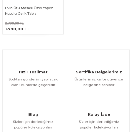
Evin Ütü Masası Özel Yapım
Kutulu Çelik Tabla
2.790,00 TL
ÜRÜNÜ İNCELE
1.790,00 TL
Hızlı Teslimat
Sertifika Belgelerimiz
Stoktan gönderim yapılacak
Ürünlerimiz kalite güvence
olan ürünlerde geçerlidir
belgesine sahiptir
Blog
Kolay İade
Sizler için derlediğimiz
Sizler için derlediğimiz
popüler koleksiyonları
popüler koleksiyonları