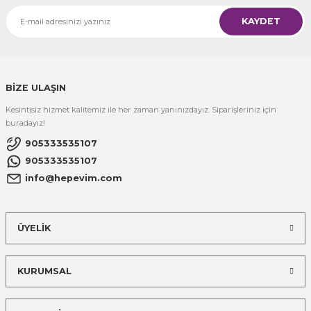
KAYDET
BİZE ULAŞIN
Kesintisiz hizmet kalitemiz ile her zaman yanınızdayız. Siparişleriniz için
buradayız!
905333535107
905333535107
info@hepevim.com
ÜYELİK
KURUMSAL