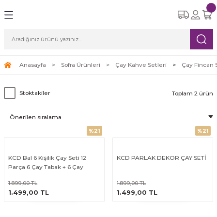
Geri Dön
Geri Dön
Geri Dön
Geri Dön
Geri Dön
eri
etleri
Ürünleri
ksesuar
Yemek Takımları
Cam Bardak Setleri
Çay Kahve Setleri
Süpürgeler
ı
re Seti
tle
i
6 Kişilik Yemek Takımı
6 Kişilik Cam Bardak Setleri
Çay Fincan Setleri
Robot Süpürge
Anasayfa
Sofra Ürünleri
Çay Kahve Setleri
Çay Fincan S
leri
eri
12 Kişilik Yemek Takımı
Kahve Fincan Setleri
Dikey Süpürge
Stoktakiler
Toplam 2 ürün
arı
Yatay Süpürge
%21
%21
ri
KCD Bal 6 Kişilik Çay Seti 12
KCD PARLAK DEKOR ÇAY SETİ
Parça 6 Çay Tabak + 6 Çay
Bardak
1.899,00 TL
1.899,00 TL
ÜRÜNÜ İNCELE
ÜRÜNÜ İNCELE
1.499,00 TL
1.499,00 TL