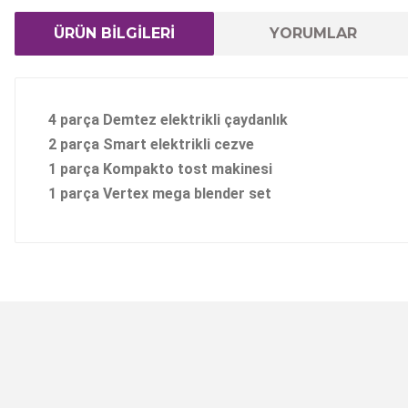
ÜRÜN BİLGİLERİ
YORUMLAR
4 parça Demtez elektrikli çaydanlık
2 parça Smart elektrikli cezve
1 parça Kompakto tost makinesi
1 parça Vertex mega blender set
Bu ürünün fiyat bilgisi, resim, ürün açıklamalarında ve 
Görüş ve önerileriniz için teşekkür ederiz.
Ürün resmi kalitesiz, bozuk veya görüntülenemiyor.
Ürün açıklamasında eksik bilgiler bulunuyor.