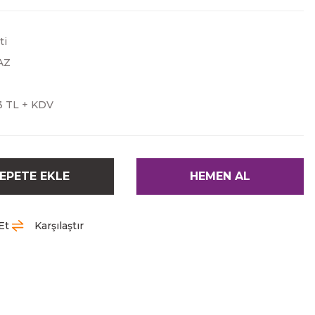
ti
AZ
3 TL + KDV
EPETE EKLE
HEMEN AL
Et
Karşılaştır