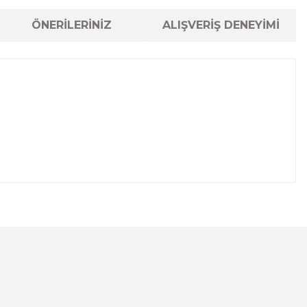
ÖNERİLERİNİZ
ALIŞVERİŞ DENEYİMİ
lanarak tarafımıza iletebilirsiniz.