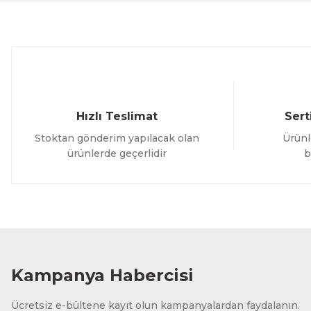
Ürün bilgilerinde hatalar bulunuyor.
Ürün fiyatı diğer sitelerden daha pahalı.
Bu ürüne benzer farklı alternatifler olmalı.
Hızlı Teslimat
Sert
Stoktan gönderim yapılacak olan
Ürünl
ürünlerde geçerlidir
b
Kampanya Habercisi
Ücretsiz e-bültene kayıt olun kampanyalardan faydalanın.