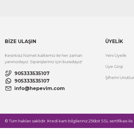
BİZE ULAŞIN
ÜYELİK
Kesintisiz hizmet kalitemiz ile her zaman
Yeni Üyelik
yanınızdayız. Siparişleriniz için buradayız!
Üye Girişi
905333535107
Şifremi Unutt
905333535107
info@hepevim.com
© Tüm hakları saklıdır. Kredi kartı bilgileriniz 256bit SSL sertifikası i