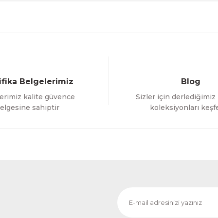
ifika Belgelerimiz
Blog
erimiz kalite güvence
Sizler için derlediğimiz
Gönder
elgesine sahiptir
koleksiyonları keşf