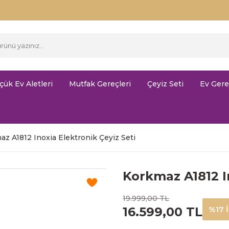
çük Ev Aletleri
Mutfak Gereçleri
Çeyiz Seti
Ev Gere
z A1812 Inoxia Elektronik Çeyiz Seti
Korkmaz A1812 I
19.999,00 TL
16.599,00 TL
%17 