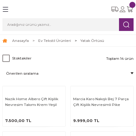
Geri Dön
Geri Dön
Geri Dön
Geri Dön
Geri Dön
eri
etleri
Ürünleri
ksesuar
Yemek Takımları
Cam Bardak Setleri
Çay Kahve Setleri
Süpürgeler
ı
re Seti
tle
i
6 Kişilik Yemek Takımı
6 Kişilik Cam Bardak Setleri
Çay Fincan Setleri
Robot Süpürge
Anasayfa
Ev Tekstil Ürünleri
Yatak Örtüsü
leri
eri
12 Kişilik Yemek Takımı
Kahve Fincan Setleri
Dikey Süpürge
Stoktakiler
Toplam 14 ürün
arı
Yatay Süpürge
ri
Nazik Home Albero Çift Kişilik
Marcia Karo Nakışlı Bej 7 Parça
Nevresim Takımı Krem-Yeşil
Çift Kişilik Nevresimli Pike
Takımı
ÜRÜNÜ İNCELE
ÜRÜNÜ İNCELE
7.500,00 TL
9.999,00 TL