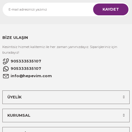
KAYDET
BİZE ULAŞIN
Kesintisiz hizmet kalitemiz ile her zaman yanınızdayız. Siparişleriniz için
buradayız!
905333535107
905333535107
info@hepevim.com
ÜYELİK
KURUMSAL