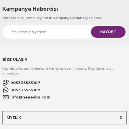
Kampanya Habercisi
Ücretsiz e-bültene kayıt olun kampanyalardan faydalanın.
KAYDET
BİZE ULAŞIN
Kesintisiz hizmet kalitemiz ile her zaman yanınızdayız. Siparişleriniz için
buradayız!
905333535107
905333535107
info@hepevim.com
ÜYELİK