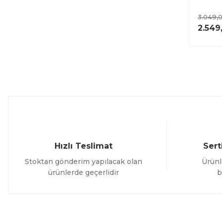
3.049,
2.549
Hızlı Teslimat
Sert
Stoktan gönderim yapılacak olan
Ürünl
ürünlerde geçerlidir
b