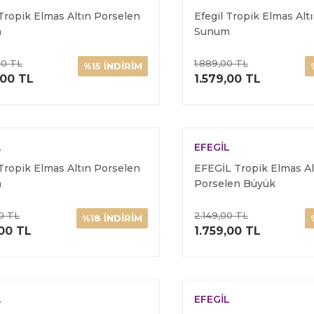
 Tropik Elmas Altın Porselen
Efegil Tropik Elmas Alt
m
Sunum
00 TL
1.889,00 TL
%15 İNDİRİM
ÜRÜNÜ İNCELE
ÜRÜNÜ İNC
,00 TL
1.579,00 TL
L
EFEGİL
 Tropik Elmas Altın Porselen
EFEGİL Tropik Elmas Al
m
Porselen Büyük
0 TL
2.149,00 TL
%18 İNDİRİM
ÜRÜNÜ İNCELE
ÜRÜNÜ İNC
,00 TL
1.759,00 TL
L
EFEGİL