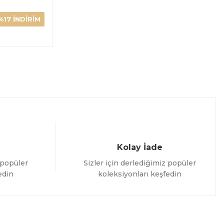
%17 İNDİRİM
ELE
Kolay İade
 popüler
Sizler için derlediğimiz popüler
edin
koleksiyonları keşfedin