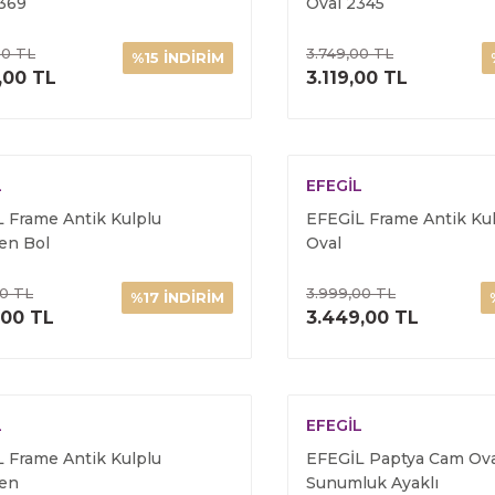
369
Oval 2345
00 TL
3.749,00 TL
%15 İNDİRİM
ÜRÜNÜ İNCELE
ÜRÜNÜ İNC
,00 TL
3.119,00 TL
L
EFEGİL
 Frame Antik Kulplu
EFEGİL Frame Antik Ku
en Bol
Oval
00 TL
3.999,00 TL
%17 İNDİRİM
ÜRÜNÜ İNCELE
ÜRÜNÜ İNC
,00 TL
3.449,00 TL
L
EFEGİL
 Frame Antik Kulplu
EFEGİL Paptya Cam Ova
len
Sunumluk Ayaklı