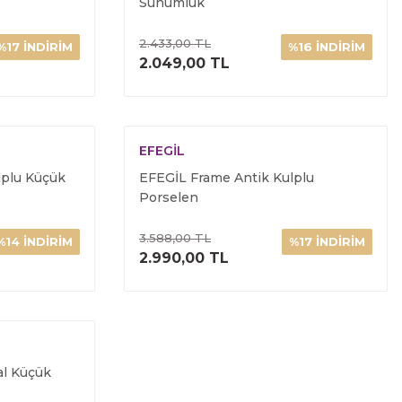
Sunumluk
2.433,00 TL
%17 İNDİRİM
%16 İNDİRİM
ELE
ÜRÜNÜ İNCELE
2.049,00 TL
EFEGİL
lplu Küçük
EFEGİL Frame Antik Kulplu
Porselen
3.588,00 TL
%14 İNDİRİM
%17 İNDİRİM
ELE
ÜRÜNÜ İNCELE
2.990,00 TL
l Küçük