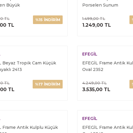
len Büyük
Porselen Sunum
00 TL
1.499,00 TL
%15 İNDİRİM
ÜRÜNÜ İNCELE
ÜRÜNÜ İNC
,00 TL
1.249,00 TL
L
EFEGİL
L Beyaz Tropik Cam Küçük
EFEGİL Frame Antik Ku
Ayaklı 2413
Oval 2352
00 TL
4.249,00 TL
%17 İNDİRİM
ÜRÜNÜ İNCELE
ÜRÜNÜ İNC
,00 TL
3.535,00 TL
L
EFEGİL
 Frame Antik Kulplu Küçük
EFEGİL Frame Antik Ku