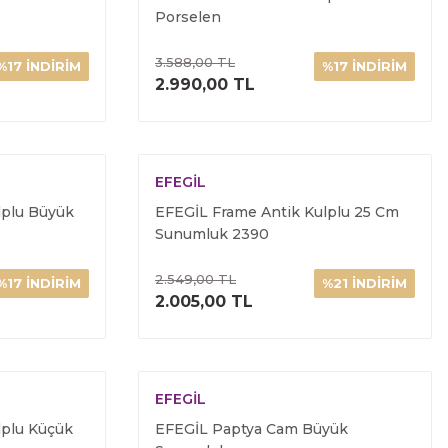
Porselen
3.588,00 TL
%17 İNDİRİM
%17 İNDİRİM
ELE
ÜRÜNÜ İNCELE
2.990,00 TL
EFEGİL
lplu Büyük
EFEGİL Frame Antik Kulplu 25 Cm
Sunumluk 2390
2.549,00 TL
%17 İNDİRİM
%21 İNDİRİM
ELE
ÜRÜNÜ İNCELE
2.005,00 TL
EFEGİL
lplu Küçük
EFEGİL Paptya Cam Büyük