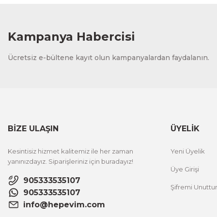
Kampanya Habercisi
Ücretsiz e-bültene kayıt olun kampanyalardan faydalanın.
BİZE ULAŞIN
ÜYELİK
Kesintisiz hizmet kalitemiz ile her zaman
Yeni Üyelik
yanınızdayız. Siparişleriniz için buradayız!
Üye Girişi
905333535107
Şifremi Unutt
905333535107
info@hepevim.com