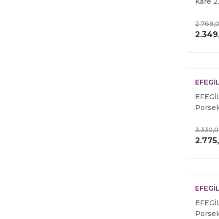
Kare 2
2.769,
2.349
EFEGİ
EFEGİL
Porsel
3.330,
2.775
EFEGİ
EFEGİL
Porse