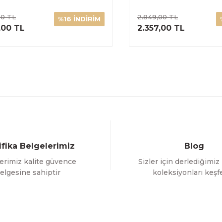
00 TL
2.849,00 TL
%16 İNDİRİM
ÜRÜNÜ İNCELE
ÜRÜNÜ İNC
,00 TL
2.357,00 TL
ifika Belgelerimiz
Blog
erimiz kalite güvence
Sizler için derlediğimiz
elgesine sahiptir
koleksiyonları keşf