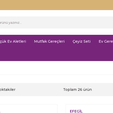
çük Ev Aletleri
Mutfak Gereçleri
Çeyiz Seti
Ev Gere
oktakiler
Toplam 26 ürün
L
EFEGİL