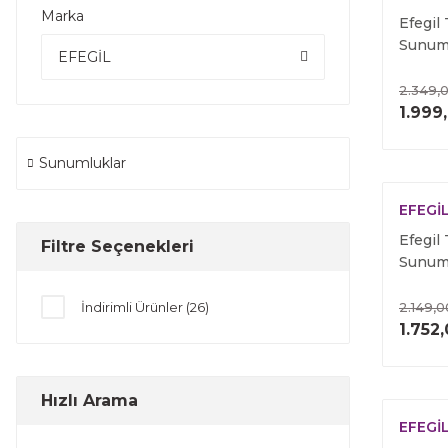
Marka
Efegil
Sunu
EFEGİL
2.349,
1.999
Sunumluklar
EFEGİ
Efegil
Filtre Seçenekleri
Sunu
İndirimli Ürünler (26)
2.149,0
1.752
Hızlı Arama
EFEGİ