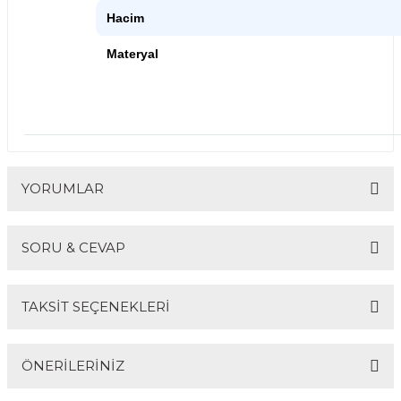
Hacim
Materyal
YORUMLAR
SORU & CEVAP
Bu ürüne ilk yorumu siz yapın!
TAKSİT SEÇENEKLERİ
Yorum Yaz
Ürün hakkında henüz soru sorulmamış.
ÖNERİLERİNİZ
Soru Sor