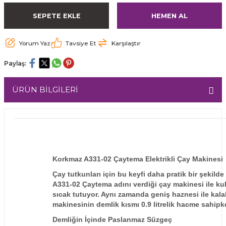
SEPETE EKLE
HEMEN AL
Yorum Yaz
Tavsiye Et
Karşılaştır
Paylaş:
ÜRÜN BİLGİLERİ
Korkmaz A331-02 Çaytema Elektrikli Çay Makinesi
Çay tutkunları için bu keyfi daha pratik bir şekil
A331-02 Çaytema adını verdiği çay makinesi ile kull
sıcak tutuyor. Aynı zamanda geniş haznesi ile kalab
makinesinin demlik kısmı 0.9 litrelik hacme sahipken,
Demliğin İçinde Paslanmaz Süzgeç