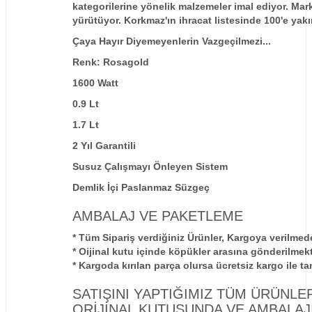
kategorilerine yönelik malzemeler imal ediyor. Marka
yürütüyor. Korkmaz'ın ihracat listesinde 100'e yakın
Çaya Hayır Diyemeyenlerin Vazgeçilmezi...
Renk: Rosagold
1600 Watt
0.9 Lt
1.7 Lt
2 Yıl Garantili
Susuz Çalışmayı Önleyen Sistem
Demlik İçi Paslanmaz Süzgeç
AMBALAJ VE PAKETLEME
* Tüm Sipariş verdiğiniz Ürünler, Kargoya verilmed
* Oijinal kutu içinde köpükler arasına gönderilmekt
* Kargoda kırılan parça olursa ücretsiz kargo ile t
SATIŞINI YAPTIĞIMIZ TÜM ÜRÜNLER
ORİJİNAL KUTUSUNDA VE AMBALA