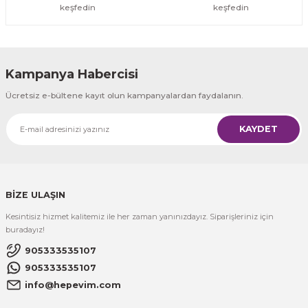
keşfedin
keşfedin
Kampanya Habercisi
Ücretsiz e-bültene kayıt olun kampanyalardan faydalanın.
KAYDET
BİZE ULAŞIN
Kesintisiz hizmet kalitemiz ile her zaman yanınızdayız. Siparişleriniz için
buradayız!
905333535107
905333535107
info@hepevim.com