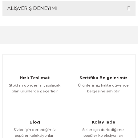
ALIŞVERİŞ DENEYİMİ
Bu ürünün fiyat bilgisi, resim, ürün açıklamalarında ve
diğer konularda yetersiz gördüğünüz noktaları öneri
formunu kullanarak tarafımıza iletebilirsiniz.
Görüş ve önerileriniz için teşekkür ederiz.
Sitemize ilk yorumu siz yapın!
Ürün resmi kalitesiz, bozuk veya görüntülenemiyor.
Ürün açıklamasında eksik bilgiler bulunuyor.
Deneyimini Paylaş
Ürün bilgilerinde hatalar bulunuyor.
Ürün fiyatı diğer sitelerden daha pahalı.
Hızlı Teslimat
Sertifika Belgelerimiz
Bu ürüne benzer farklı alternatifler olmalı.
Stoktan gönderim yapılacak
Ürünlerimiz kalite güvence
olan ürünlerde geçerlidir
belgesine sahiptir
Gönder
Blog
Kolay İade
Sizler için derlediğimiz
Sizler için derlediğimiz
popüler koleksiyonları
popüler koleksiyonları