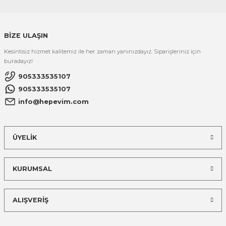
BİZE ULAŞIN
Kesintisiz hizmet kalitemiz ile her zaman yanınızdayız. Siparişleriniz için
buradayız!
905333535107
905333535107
info@hepevim.com
ÜYELİK
KURUMSAL
ALIŞVERİŞ