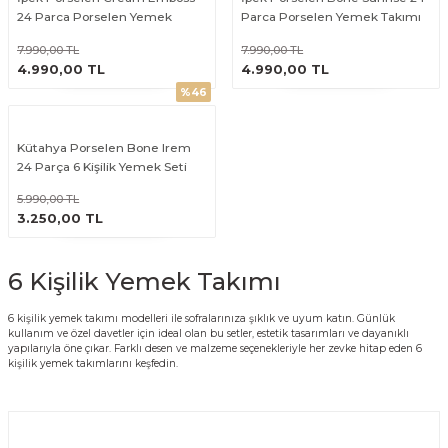
24 Parca Porselen Yemek
Parca Porselen Yemek Takımı
Takımı
7.990,00 TL
7.990,00 TL
ÜRÜNÜ İNCELE
ÜRÜNÜ İNCELE
4.990,00 TL
4.990,00 TL
%46
Kütahya Porselen Bone Irem
24 Parça 6 Kişilik Yemek Seti
5.990,00 TL
ÜRÜNÜ İNCELE
3.250,00 TL
6 Kişilik Yemek Takımı
6 kişilik yemek takımı modelleri ile sofralarınıza şıklık ve uyum katın. Günlük
kullanım ve özel davetler için ideal olan bu setler, estetik tasarımları ve dayanıklı
yapılarıyla öne çıkar. Farklı desen ve malzeme seçenekleriyle her zevke hitap eden 6
kişilik yemek takımlarını keşfedin.