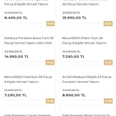
Parça 6 Kişilik Yemek Takımı
62 Parça Yemek Takımı
(Beyaz)
12.490,00 TL
20.399,00 TL
ÜRÜNÜ İNCELE
ÜRÜNÜ İNCELE
8.490,00 TL
19.990,00 TL
%35
%42
Kütahya Porselen Bone İrem 81
Neva N3524 Platin İkon 28
Parça Yemek Takımı Altın Fileli
Parça 6 Kişilik Yemek Takımı
22.900,00 TL
12.490,00 TL
ÜRÜNÜ İNCELE
ÜRÜNÜ İNCELE
14.990,00 TL
7.290,00 TL
%42
%23
Neva N3523 Gold Ikon 28 Parça
ACAR Medusa 6 Kişilik 29 Parça
6 Kişilik Yemek Takımı
Porselen Yemek Takımı
12.490,00 TL
11.490,00 TL
ÜRÜNÜ İNCELE
ÜRÜNÜ İNCELE
7.290,00 TL
8.890,00 TL
%38
%38
İpek Porselen Cream Emboss
İpek Porselen Bone Sunrıse 24