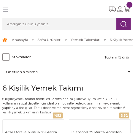
Geri Dön
Geri Dön
Geri Dön
Geri Dön
Geri Dön
eri
etleri
Ürünleri
ksesuar
Yemek Takımları
Cam Bardak Setleri
Çay Kahve Setleri
Süpürgeler
ı
re Seti
tle
i
6 Kişilik Yemek Takımı
6 Kişilik Cam Bardak Setleri
Çay Fincan Setleri
Robot Süpürge
Anasayfa
Sofra Ürünleri
Yemek Takımları
6 Kişilik Yem
leri
eri
12 Kişilik Yemek Takımı
Kahve Fincan Setleri
Dikey Süpürge
Stoktakiler
Toplam 15 ürün
arı
Yatay Süpürge
6 Kişilik Yemek Takımı
ri
6 kişilik yemek takımı modelleri ile sofralarınıza şıklık ve uyum katın. Günlük
kullanım ve özel davetler için ideal olan bu setler, estetik tasarımları ve dayanıklı
yapılarıyla öne çıkar. Farklı desen ve malzeme seçenekleriyle her zevke hitap eden 6
kişilik yemek takımlarını keşfedin.
%52
%52
Acar Doralie 6 Kişilik 29 Parça
Diamond 29 Parça Porselen