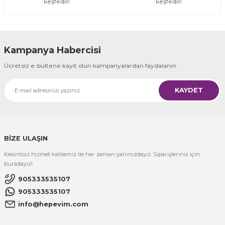
keşfedin
keşfedin
Kampanya Habercisi
Ücretsiz e-bültene kayıt olun kampanyalardan faydalanın.
KAYDET
BİZE ULAŞIN
Kesintisiz hizmet kalitemiz ile her zaman yanınızdayız. Siparişleriniz için
buradayız!
905333535107
905333535107
info@hepevim.com