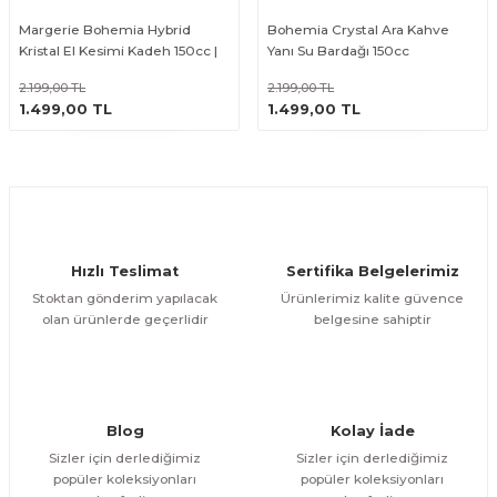
Margerie Bohemia Hybrid
Bohemia Crystal Ara Kahve
Kristal El Kesimi Kadeh 150cc |
Yanı Su Bardağı 150cc
Kahve Yanı Su & Şerbet Bardağı
2.199,00 TL
2.199,00 TL
ÜRÜNÜ İNCELE
ÜRÜNÜ İNCELE
1.499,00 TL
1.499,00 TL
Hızlı Teslimat
Sertifika Belgelerimiz
Stoktan gönderim yapılacak
Ürünlerimiz kalite güvence
olan ürünlerde geçerlidir
belgesine sahiptir
Blog
Kolay İade
Sizler için derlediğimiz
Sizler için derlediğimiz
popüler koleksiyonları
popüler koleksiyonları