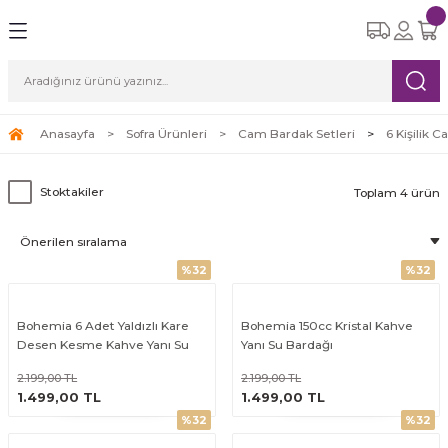
Geri Dön
Geri Dön
Geri Dön
Geri Dön
Geri Dön
eri
etleri
Ürünleri
ksesuar
Yemek Takımları
Cam Bardak Setleri
Çay Kahve Setleri
Süpürgeler
ı
re Seti
tle
i
6 Kişilik Yemek Takımı
6 Kişilik Cam Bardak Setleri
Çay Fincan Setleri
Robot Süpürge
Anasayfa
Sofra Ürünleri
Cam Bardak Setleri
6 Kişilik 
leri
eri
12 Kişilik Yemek Takımı
Kahve Fincan Setleri
Dikey Süpürge
Stoktakiler
Toplam 4 ürün
arı
Yatay Süpürge
%32
%32
ri
Bohemia 6 Adet Yaldızlı Kare
Bohemia 150cc Kristal Kahve
Desen Kesme Kahve Yanı Su
Yanı Su Bardağı
Bardağı 180cc
2.199,00 TL
2.199,00 TL
ÜRÜNÜ İNCELE
ÜRÜNÜ İNCELE
1.499,00 TL
1.499,00 TL
%32
%32