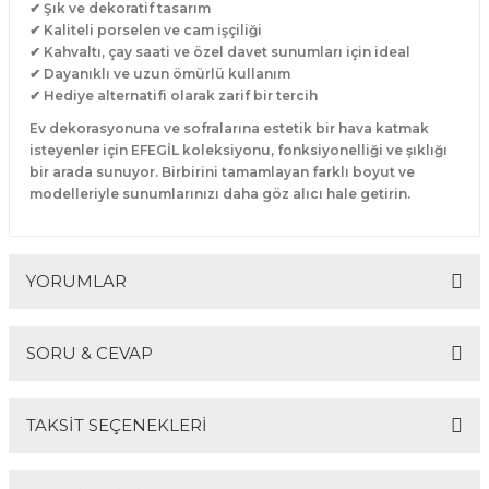
✔ Şık ve dekoratif tasarım
✔ Kaliteli porselen ve cam işçiliği
✔ Kahvaltı, çay saati ve özel davet sunumları için ideal
✔ Dayanıklı ve uzun ömürlü kullanım
✔ Hediye alternatifi olarak zarif bir tercih
Ev dekorasyonuna ve sofralarına estetik bir hava katmak
isteyenler için EFEGİL koleksiyonu, fonksiyonelliği ve şıklığı
bir arada sunuyor. Birbirini tamamlayan farklı boyut ve
modelleriyle sunumlarınızı daha göz alıcı hale getirin.
YORUMLAR
SORU & CEVAP
Bu ürüne ilk yorumu siz yapın!
TAKSİT SEÇENEKLERİ
Yorum Yaz
Ürün hakkında henüz soru sorulmamış.