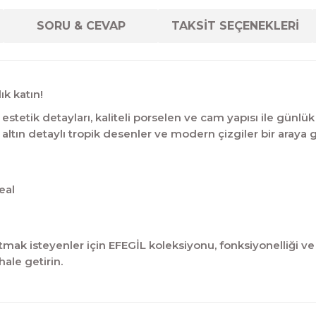
SORU & CEVAP
TAKSİT SEÇENEKLERİ
ık katın!
tetik detayları, kaliteli porselen ve cam yapısı ile günlük 
 altın detaylı tropik desenler ve modern çizgiler bir araya 
eal
mak isteyenler için EFEGİL koleksiyonu, fonksiyonelliği ve ş
ale getirin.