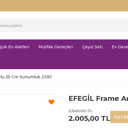
çük Ev Aletleri
Mutfak Gereçleri
Çeyiz Seti
Ev Gere
plu 25 Cm Sunumluk 2390
EFEGİL Frame A
2.549,00 TL
2.005,00 TL
%21 İ