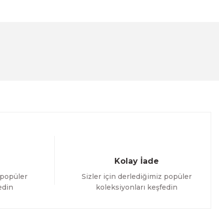
lanarak tarafımıza iletebilirsiniz.
Kolay İade
 popüler
Sizler için derlediğimiz popüler
edin
koleksiyonları keşfedin