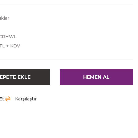
klar
CRHWL
 TL + KDV
EPETE EKLE
HEMEN AL
Et
Karşılaştır