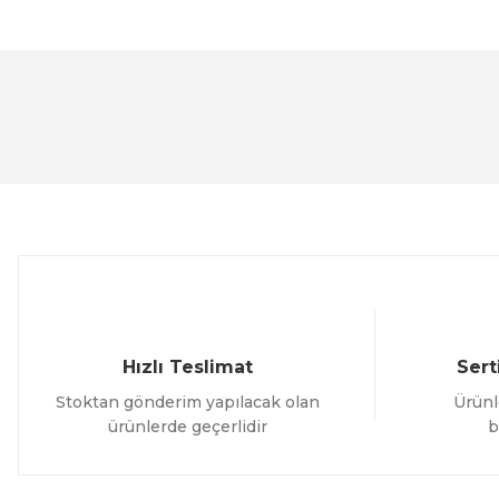
Bu ürünün fiyat bilgisi, resim, ürün açıklamalarında ve 
Görüş ve önerileriniz için teşekkür ederiz.
Ürün resmi kalitesiz, bozuk veya görüntülenemiyor.
Ürün açıklamasında eksik bilgiler bulunuyor.
Ürün bilgilerinde hatalar bulunuyor.
Ürün fiyatı diğer sitelerden daha pahalı.
Bu ürüne benzer farklı alternatifler olmalı.
Hızlı Teslimat
Sert
Stoktan gönderim yapılacak olan
Ürünl
ürünlerde geçerlidir
b