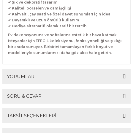
✔ Şık ve dekoratif tasarım
✔ Kaliteli porselen ve cam işçiliği
✔ Kahvaltı, çay saati ve özel davet sunumları için ideal
✔ Dayanıklı ve uzun ömürlü kullanım
✔ Hediye alternatifi olarak zarif bir tercih
Ev dekorasyonuna ve sofralarına estetik bir hava katmak
isteyenler için EFEGİL koleksiyonu, fonksiyonelliği ve şıklığı
bir arada sunuyor. Birbirini tamamlayan farklı boyut ve
modelleriyle sunumlarınızı daha göz alıcı hale getirin.
YORUMLAR
SORU & CEVAP
Bu ürüne ilk yorumu siz yapın!
TAKSİT SEÇENEKLERİ
Yorum Yaz
Ürün hakkında henüz soru sorulmamış.