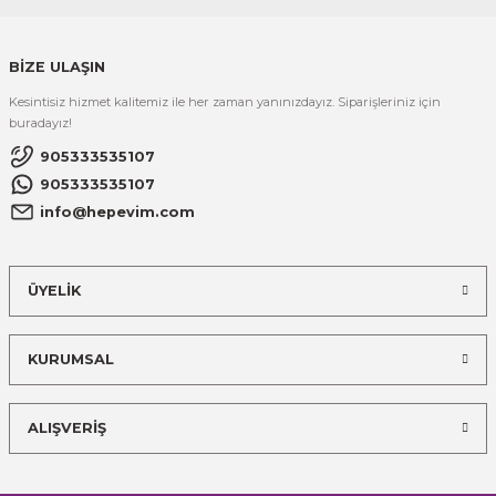
BİZE ULAŞIN
Kesintisiz hizmet kalitemiz ile her zaman yanınızdayız. Siparişleriniz için
buradayız!
905333535107
905333535107
info@hepevim.com
ÜYELİK
KURUMSAL
ALIŞVERİŞ