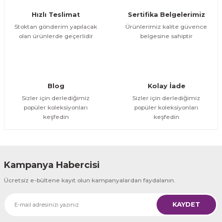
Ürün fiyatı diğer sitelerden daha pahalı.
Hızlı Teslimat
Sertifika Belgelerimiz
Bu ürüne benzer farklı alternatifler olmalı.
Stoktan gönderim yapılacak
Ürünlerimiz kalite güvence
olan ürünlerde geçerlidir
belgesine sahiptir
Gönder
Blog
Kolay İade
Sizler için derlediğimiz
Sizler için derlediğimiz
popüler koleksiyonları
popüler koleksiyonları
keşfedin
keşfedin
Kampanya Habercisi
Ücretsiz e-bültene kayıt olun kampanyalardan faydalanın.
KAYDET