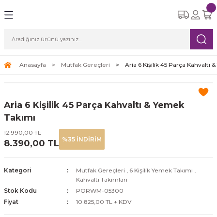
Geri Dön
Geri Dön
Geri Dön
Geri Dön
Geri Dön
eri
etleri
Ürünleri
ksesuar
Yemek Takımları
Cam Bardak Setleri
Çay Kahve Setleri
Süpürgeler
ı
re Seti
tle
i
6 Kişilik Yemek Takımı
6 Kişilik Cam Bardak Setleri
Çay Fincan Setleri
Robot Süpürge
Anasayfa
Mutfak Gereçleri
Aria 6 Kişilik 45 Parça Kahvaltı
leri
eri
12 Kişilik Yemek Takımı
Kahve Fincan Setleri
Dikey Süpürge
Aria 6 Kişilik 45 Parça Kahvaltı & Yemek
arı
Yatay Süpürge
Takımı
12.990,00 TL
%35 İNDİRİM
8.390,00 TL
ri
Kategori
Mutfak Gereçleri
,
6 Kişilik Yemek Takımı
,
Kahvaltı Takımları
Stok Kodu
PORWM-05300
Fiyat
10.825,00 TL + KDV