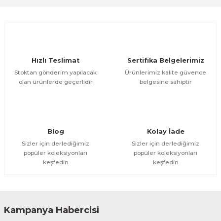
Ürün resmi kalitesiz, bozuk veya görüntülenemiyor.
Ürün açıklamasında eksik bilgiler bulunuyor.
Deneyimini Paylaş
Ürün bilgilerinde hatalar bulunuyor.
Ürün fiyatı diğer sitelerden daha pahalı.
Hızlı Teslimat
Sertifika Belgelerimiz
Bu ürüne benzer farklı alternatifler olmalı.
Stoktan gönderim yapılacak
Ürünlerimiz kalite güvence
olan ürünlerde geçerlidir
belgesine sahiptir
Gönder
Blog
Kolay İade
Sizler için derlediğimiz
Sizler için derlediğimiz
popüler koleksiyonları
popüler koleksiyonları
keşfedin
keşfedin
Kampanya Habercisi