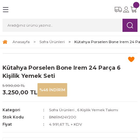
Geri Dön
Geri Dön
Geri Dön
Geri Dön
Geri Dön
eri
etleri
Ürünleri
ksesuar
Yemek Takımları
Cam Bardak Setleri
Çay Kahve Setleri
Süpürgeler
ı
re Seti
tle
i
6 Kişilik Yemek Takımı
6 Kişilik Cam Bardak Setleri
Çay Fincan Setleri
Robot Süpürge
Anasayfa
Sofra Ürünleri
Kütahya Porselen Bone Irem 24 Par
leri
eri
12 Kişilik Yemek Takımı
Kahve Fincan Setleri
Dikey Süpürge
Kütahya Porselen Bone Irem 24 Parça 6
arı
Yatay Süpürge
Kişilik Yemek Seti
5.990,00 TL
%46 İNDİRİM
3.250,00 TL
ri
Kategori
Sofra Ürünleri
,
6 Kişilik Yemek Takımı
Stok Kodu
BNIRM24Y200
Fiyat
4.991,67 TL + KDV