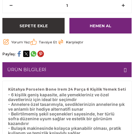
SEPETE EKLE
HEMEN AL
Yorum Yaz
Tavsiye Et
Karşılaştır
Paylaş:
ÜRÜN BİLGİLERİ
Kütahya Porselen Bone Irem 24 Parça 6 Kişilik Yemek Seti
- 6 kişilik geniş kapasite, aile yemekleriniz ve özel
davetleriniz için ideal bir seçimdir
- Annelere özel tasarımıyla, sevdiklerinizin annelerine şık
ve anlamlı bir hediye alternatifi sunar
- Belirtilmemiş şekil seçenekleri sayesinde, her türlü
sofra düzenine uyum sağlar ve estetik bir görünüm
kazandırır
- Bulaşık makinesinde kolayca yıkanabilir olması, pratik
kullanım ve temizlik kolaylığı sağlar