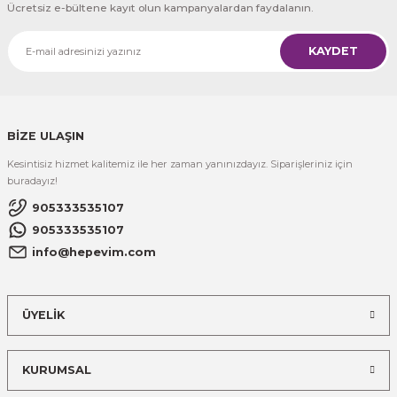
Ücretsiz e-bültene kayıt olun kampanyalardan faydalanın.
KAYDET
BİZE ULAŞIN
Kesintisiz hizmet kalitemiz ile her zaman yanınızdayız. Siparişleriniz için
buradayız!
905333535107
905333535107
info@hepevim.com
ÜYELİK
KURUMSAL