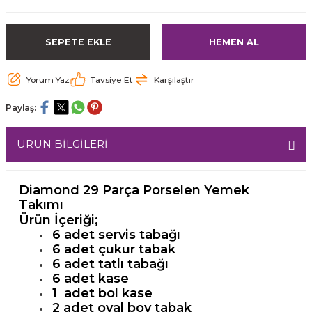
SEPETE EKLE
HEMEN AL
Yorum Yaz
Tavsiye Et
Karşılaştır
Paylaş:
ÜRÜN BİLGİLERİ
Diamond 29 Parça Porselen Yemek
Takımı
Ürün İçeriği;
6 adet servis tabağı
6 adet çukur tabak
6 adet tatlı tabağı
6 adet kase
1 adet bol kase
2 adet oval boy tabak