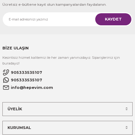
Ücretsiz e-bültene kayıt olun kampanyalardan faydalanın.
KAYDET
BİZE ULAŞIN
Kesintisiz hizmet kalitemiz ile her zaman yanınızdayız. Siparişleriniz için
buradayız!
905333535107
905333535107
info@hepevim.com
ÜYELİK
KURUMSAL