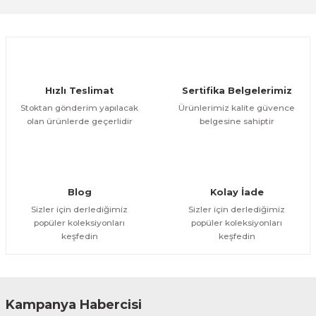
Sitemize ilk yorumu siz yapın!
Ürün resmi kalitesiz, bozuk veya görüntülenemiyor.
Ürün açıklamasında eksik bilgiler bulunuyor.
Deneyimini Paylaş
Ürün bilgilerinde hatalar bulunuyor.
Ürün fiyatı diğer sitelerden daha pahalı.
Hızlı Teslimat
Sertifika Belgelerimiz
Bu ürüne benzer farklı alternatifler olmalı.
Stoktan gönderim yapılacak
Ürünlerimiz kalite güvence
olan ürünlerde geçerlidir
belgesine sahiptir
Gönder
Blog
Kolay İade
Sizler için derlediğimiz
Sizler için derlediğimiz
popüler koleksiyonları
popüler koleksiyonları
keşfedin
keşfedin
Kampanya Habercisi