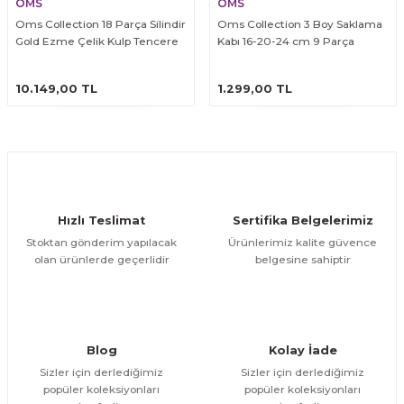
OMS
OMS
Oms Collection 18 Parça Silindir
Oms Collection 3 Boy Saklama
Gold Ezme Çelik Kulp Tencere
Kabı 16-20-24 cm 9 Parça
Seti
ÜRÜNÜ İNCELE
ÜRÜNÜ İNCELE
10.149,00 TL
1.299,00 TL
Hızlı Teslimat
Sertifika Belgelerimiz
Stoktan gönderim yapılacak
Ürünlerimiz kalite güvence
olan ürünlerde geçerlidir
belgesine sahiptir
Blog
Kolay İade
Sizler için derlediğimiz
Sizler için derlediğimiz
popüler koleksiyonları
popüler koleksiyonları