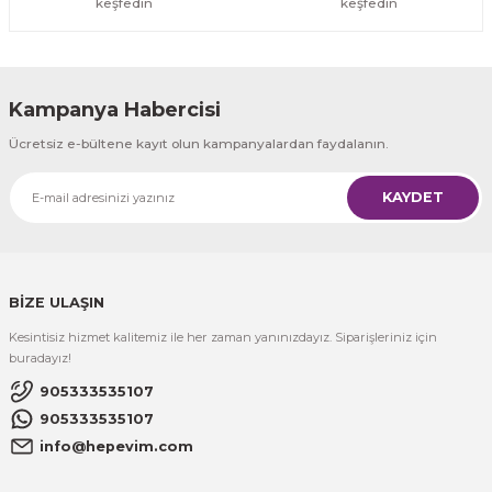
keşfedin
keşfedin
Kampanya Habercisi
Ücretsiz e-bültene kayıt olun kampanyalardan faydalanın.
KAYDET
BİZE ULAŞIN
Kesintisiz hizmet kalitemiz ile her zaman yanınızdayız. Siparişleriniz için
buradayız!
905333535107
905333535107
info@hepevim.com