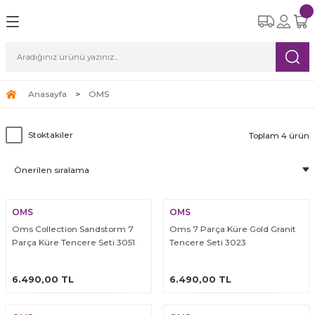
Geri Dön
Geri Dön
Geri Dön
Geri Dön
Geri Dön
eri
etleri
Ürünleri
ksesuar
Yemek Takımları
Cam Bardak Setleri
Çay Kahve Setleri
Süpürgeler
ı
re Seti
tle
i
6 Kişilik Yemek Takımı
6 Kişilik Cam Bardak Setleri
Çay Fincan Setleri
Robot Süpürge
Anasayfa
OMS
leri
eri
12 Kişilik Yemek Takımı
Kahve Fincan Setleri
Dikey Süpürge
Stoktakiler
Toplam 4 ürün
arı
Yatay Süpürge
OMS
OMS
ri
Oms Collection Sandstorm 7
Oms 7 Parça Küre Gold Granit
Parça Küre Tencere Seti 3051
Tencere Seti 3023
ÜRÜNÜ İNCELE
ÜRÜNÜ İNCELE
6.490,00 TL
6.490,00 TL