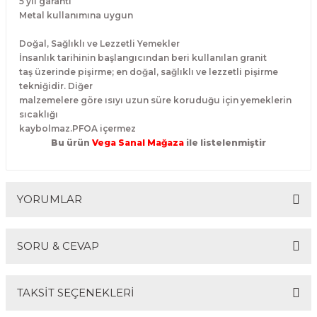
5 yıl garanti
Metal kullanımına uygun
Doğal, Sağlıklı ve Lezzetli Yemekler
İnsanlık tarihinin başlangıcından beri kullanılan granit
taş üzerinde pişirme; en doğal, sağlıklı ve lezzetli pişirme
tekniğidir. Diğer
malzemelere göre ısıyı uzun süre koruduğu için yemeklerin
sıcaklığı
kaybolmaz.PFOA içermez
Bu ürün
Vega Sanal Mağaza
ile listelenmiştir
YORUMLAR
SORU & CEVAP
Bu ürüne ilk yorumu siz yapın!
TAKSİT SEÇENEKLERİ
Yorum Yaz
Ürün hakkında henüz soru sorulmamış.