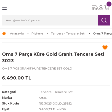
Geri Dön
Geri Dön
Geri Dön
Geri Dön
Geri Dön
eri
etleri
Ürünleri
ksesuar
Yemek Takımları
Cam Bardak Setleri
Çay Kahve Setleri
Süpürgeler
ı
re Seti
tle
i
6 Kişilik Yemek Takımı
6 Kişilik Cam Bardak Setleri
Çay Fincan Setleri
Robot Süpürge
Anasayfa
Pişirme
Tencere - Tencere Seti
Oms 7 Parça
leri
eri
12 Kişilik Yemek Takımı
Kahve Fincan Setleri
Dikey Süpürge
Oms 7 Parça Küre Gold Granit Tencere Seti
arı
Yatay Süpürge
3023
OMS 7 PCS GRANİT KÜRE TENCERE SET GOLD
6.490,00 TL
ri
Kategori
Tencere - Tencere Seti
Marka
OMS
Stok Kodu
152.3023.GOLD_25852
Fiyat
5.408,33 TL + KDV