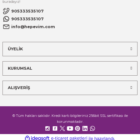
buradayız!
905333535107
905333535107
info@hepevim.com
ÜYELİK
KURUMSAL
ALIŞVERİŞ
© Tüm hakları saklıdır. Kredi kartı bilgileriniz 256bit SSL sertifikası ile
korunmaktadır.
ideasoft
ile
e-