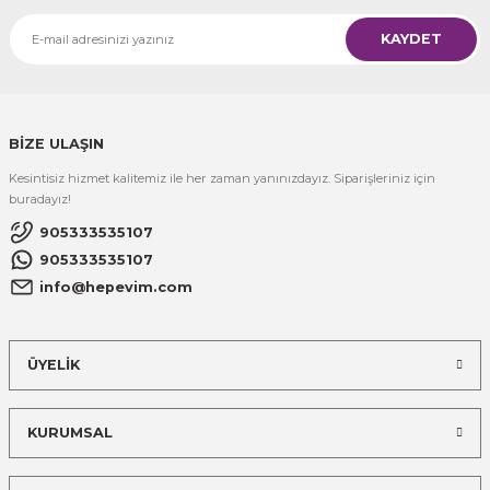
KAYDET
BİZE ULAŞIN
Kesintisiz hizmet kalitemiz ile her zaman yanınızdayız. Siparişleriniz için
buradayız!
905333535107
905333535107
info@hepevim.com
ÜYELİK
KURUMSAL