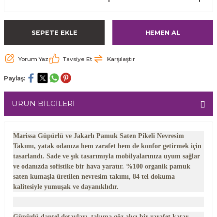
SEPETE EKLE
HEMEN AL
Yorum Yaz
Tavsiye Et
Karşılaştır
Paylaş:
ÜRÜN BİLGİLERİ
Marissa Güpürlü ve Jakarlı Pamuk Saten Pikeli Nevresim
Takımı, yatak odanıza hem zarafet hem de konfor getirmek için
tasarlandı. Sade ve şık tasarımıyla mobilyalarınıza uyum sağlar
ve odanızda sofistike bir hava yaratır. %100 organik pamuk
saten kumaşla üretilen nevresim takımı, 84 tel dokuma
kalitesiyle yumuşak ve dayanıklıdır.
Güpürlü dantel detayları, takıma göz alıcı bir zarafet katar.