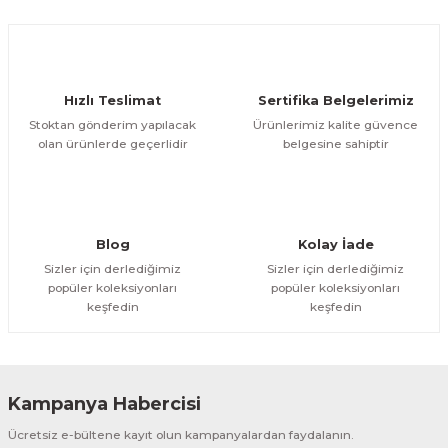
Ürün açıklamasında eksik bilgiler bulunuyor.
Deneyimini Paylaş
Ürün bilgilerinde hatalar bulunuyor.
Ürün fiyatı diğer sitelerden daha pahalı.
Hızlı Teslimat
Sertifika Belgelerimiz
Bu ürüne benzer farklı alternatifler olmalı.
Stoktan gönderim yapılacak
Ürünlerimiz kalite güvence
olan ürünlerde geçerlidir
belgesine sahiptir
Gönder
Blog
Kolay İade
Sizler için derlediğimiz
Sizler için derlediğimiz
popüler koleksiyonları
popüler koleksiyonları
keşfedin
keşfedin
Kampanya Habercisi
Ücretsiz e-bültene kayıt olun kampanyalardan faydalanın.