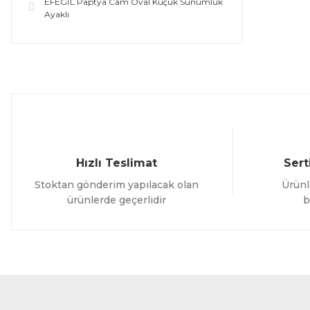
EFEGİL Paptya Cam Oval Küçük Sunumluk
Ayaklı
Hızlı Teslimat
Sert
Stoktan gönderim yapılacak olan
Ürünl
ürünlerde geçerlidir
b