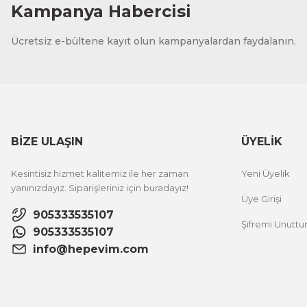
Kampanya Habercisi
Ücretsiz e-bültene kayıt olun kampanyalardan faydalanın.
BİZE ULAŞIN
ÜYELİK
Kesintisiz hizmet kalitemiz ile her zaman
Yeni Üyelik
yanınızdayız. Siparişleriniz için buradayız!
Üye Girişi
905333535107
Şifremi Unutt
905333535107
info@hepevim.com