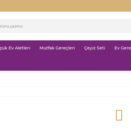
çük Ev Aletleri
Mutfak Gereçleri
Çeyiz Seti
Ev Gere