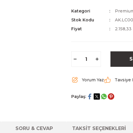
Kategori
Premium
Stok Kodu
AK.LC0
Fiyat
2.158,33
S
Yorum Yaz
Tavsiye 
Paylaş:
SORU & CEVAP
TAKSİT SEÇENEKLERİ