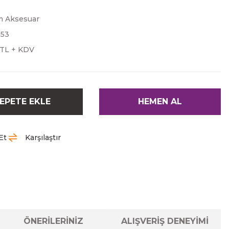
 Aksesuar
053
 TL + KDV
EPETE EKLE
HEMEN AL
Et
Karşılaştır
ÖNERİLERİNİZ
ALIŞVERİŞ DENEYİMİ