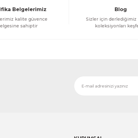
ifika Belgelerimiz
Blog
erimiz kalite güvence
Sizler için derlediğimiz
Gönder
elgesine sahiptir
koleksiyonları keşf