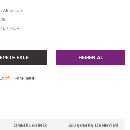
 Aksesuar
026
 TL + KDV
EPETE EKLE
HEMEN AL
Et
Karşılaştır
ÖNERİLERİNİZ
ALIŞVERİŞ DENEYİMİ