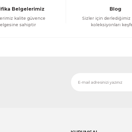
ifika Belgelerimiz
Blog
erimiz kalite güvence
Sizler için derlediğimiz
Gönder
elgesine sahiptir
koleksiyonları keşf