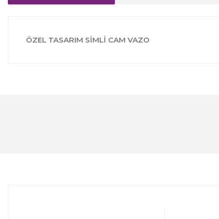
ÖZEL TASARIM SİMLİ CAM VAZO
Bu ürünün fiyat bilgisi, resim, ürün açıklamalarında ve 
Görüş ve önerileriniz için teşekkür ederiz.
Ürün resmi kalitesiz, bozuk veya görüntülenemiyor.
Ürün açıklamasında eksik bilgiler bulunuyor.
Ürün bilgilerinde hatalar bulunuyor.
Ürün fiyatı diğer sitelerden daha pahalı.
Bu ürüne benzer farklı alternatifler olmalı.