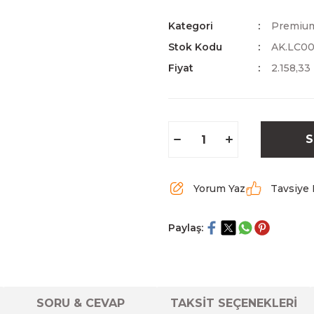
Kategori
Premium
Stok Kodu
AK.LC0
Fiyat
2.158,33
S
Yorum Yaz
Tavsiye 
Paylaş:
SORU & CEVAP
TAKSİT SEÇENEKLERİ