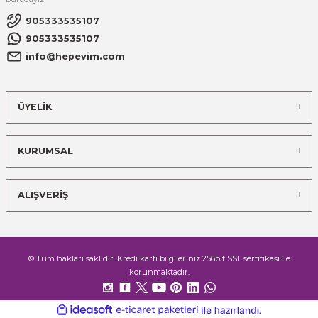
905333535107
905333535107
info@hepevim.com
ÜYELİK
KURUMSAL
ALIŞVERİŞ
© Tüm hakları saklıdır. Kredi kartı bilgileriniz 256bit SSL sertifikası ile
korunmaktadır.
ideasoft
ile
e-