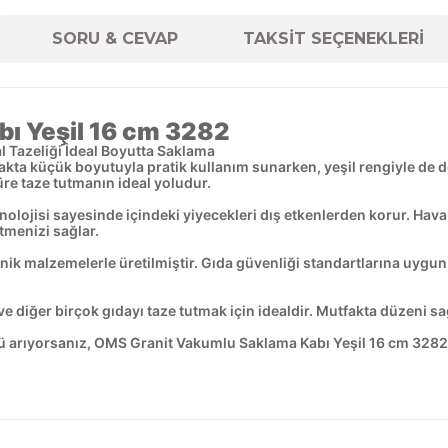
SORU & CEVAP
TAKSİT SEÇENEKLERİ
ı Yeşil 16 cm 3282
 Tazeliği İdeal Boyutta Saklama
a küçük boyutuyla pratik kullanım sunarken, yeşil rengiyle de doğ
re taze tutmanın ideal yoludur.
lojisi sayesinde içindeki yiyecekleri dış etkenlerden korur. Hava
tmenizi sağlar.
ik malzemelerle üretilmiştir. Gıda güvenliği standartlarına uygun 
e diğer birçok gıdayı taze tutmak için idealdir. Mutfakta düzeni 
mü arıyorsanız, OMS Granit Vakumlu Saklama Kabı Yeşil 16 cm 3282 