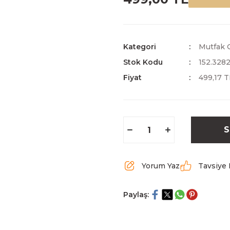
Kategori
Mutfak G
Stok Kodu
152.328
Fiyat
499,17 
S
Yorum Yaz
Tavsiye 
Paylaş: