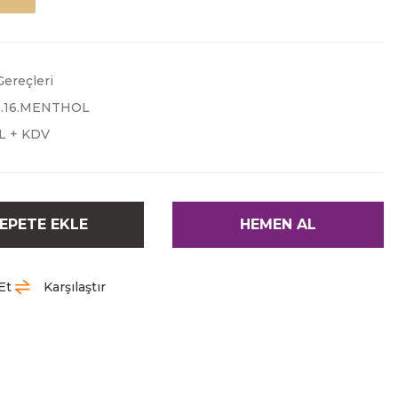
ereçleri
2.16.MENTHOL
TL + KDV
EPETE EKLE
HEMEN AL
Et
Karşılaştır