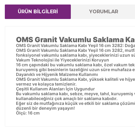
ÜRÜN BİLGİLERİ
YORUMLAR
OMS Granit Vakumlu Saklama Kab
OMS Granit Vakumlu Saklama Kabı Yeşil 16 cm 3282: Doğal
OMS Granit Vakumlu Saklama Kabı Yeşil 16 cm 3282, mutfakt
fonksiyonel vakumlu saklama kabı, yiyeceklerinizi uzun sü
Vakum Teknolojisi ile Yiyeceklerinizi Koruyun
16 cm çapındaki bu vakumlu saklama kabı, özel vakum tekno
kuruyemiş gibi besinlerin tazeliğini uzun süre muhafaza e
Dayanıklı ve Hijyenik Malzeme Kullanımı
OMS Granit Vakumlu Saklama Kabı, yüksek kaliteli ve hijyen
vermez ve kolayca temizlenir.
Çeşitli Kullanım Alanları İçin Uygundur
Bu vakumlu saklama kabı, sebze, meyve, tahıl, kuruyemiş v
kullanabileceğiniz çok amaçlı bir saklama kabıdır.
Eğer siz de mutfağınıza küçük ve etkili bir saklama çözü
düzenli bir deneyim yaşayın!
Ölçü: 16 cm