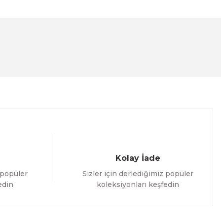
lanarak tarafımıza iletebilirsiniz.
Kolay İade
 popüler
Sizler için derlediğimiz popüler
edin
koleksiyonları keşfedin