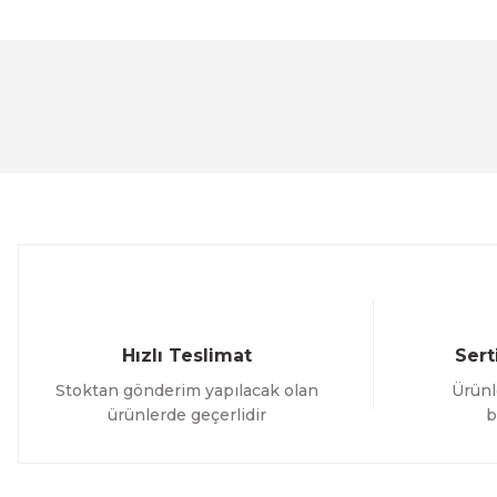
Bu ürünün fiyat bilgisi, resim, ürün açıklamalarında ve 
Görüş ve önerileriniz için teşekkür ederiz.
Ürün resmi kalitesiz, bozuk veya görüntülenemiyor.
Ürün açıklamasında eksik bilgiler bulunuyor.
Ürün bilgilerinde hatalar bulunuyor.
Ürün fiyatı diğer sitelerden daha pahalı.
Bu ürüne benzer farklı alternatifler olmalı.
Hızlı Teslimat
Sert
Stoktan gönderim yapılacak olan
Ürünl
ürünlerde geçerlidir
b