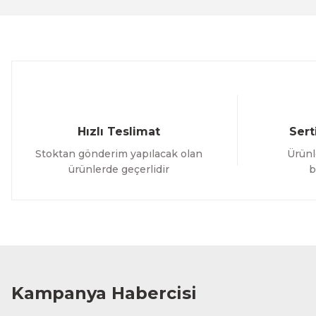
Ürün bilgilerinde hatalar bulunuyor.
Ürün fiyatı diğer sitelerden daha pahalı.
Bu ürüne benzer farklı alternatifler olmalı.
Hızlı Teslimat
Sert
Stoktan gönderim yapılacak olan
Ürünl
ürünlerde geçerlidir
b
Kampanya Habercisi