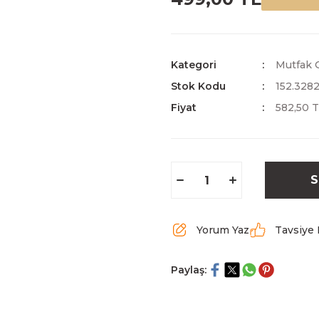
Kategori
Mutfak G
Stok Kodu
152.328
Fiyat
582,50 
S
Yorum Yaz
Tavsiye 
Paylaş: