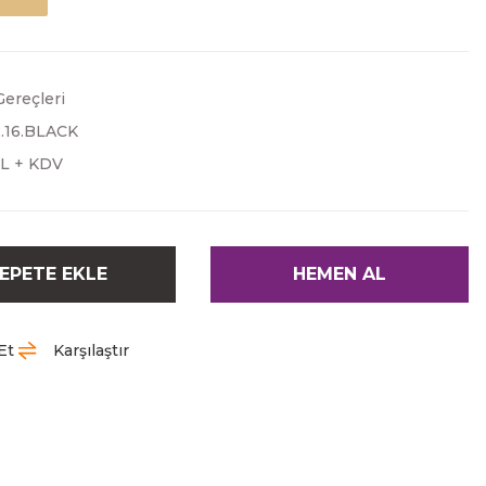
ereçleri
2.16.BLACK
TL + KDV
EPETE EKLE
HEMEN AL
Et
Karşılaştır