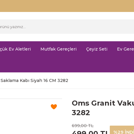
çük Ev Aletleri
Mutfak Gereçleri
Çeyiz Seti
Ev Gere
Saklama Kabı Siyah 16 CM 3282
Oms Granit Vak
3282
699,00 TL
499,00 TL
%29 İND