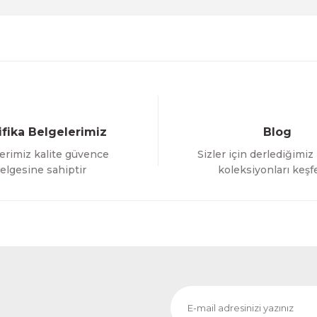
ifika Belgelerimiz
Blog
erimiz kalite güvence
Sizler için derlediğimiz
Gönder
elgesine sahiptir
koleksiyonları keşf