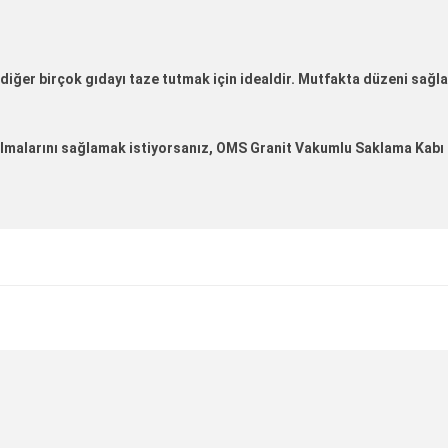
diğer birçok gıdayı taze tutmak için idealdir. Mutfakta düzeni sağl
kalmalarını sağlamak istiyorsanız, OMS Granit Vakumlu Saklama Kabı 
diğer konularda yetersiz gördüğünüz noktaları öneri formunu kul
Ürün hakkında henüz soru sorulmamış.
Bu ürüne ilk yorumu siz yapın!
Sitemize ilk yorumu siz yapın!
Deneyimini Paylaş
Yorum Yaz
Soru Sor