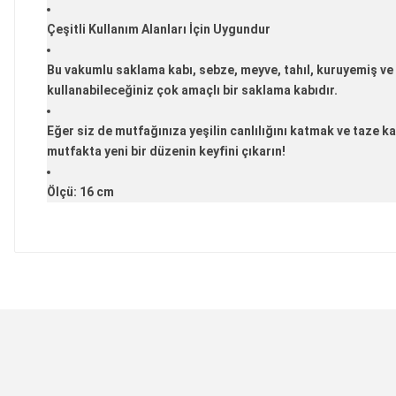
Çeşitli Kullanım Alanları İçin Uygundur
Bu vakumlu saklama kabı, sebze, meyve, tahıl, kuruyemiş ve 
kullanabileceğiniz çok amaçlı bir saklama kabıdır.
Eğer siz de mutfağınıza yeşilin canlılığını katmak ve taze 
mutfakta yeni bir düzenin keyfini çıkarın!
Ölçü:
16 cm
Bu ürünün fiyat bilgisi, resim, ürün açıklamalarında ve 
Görüş ve önerileriniz için teşekkür ederiz.
Ürün resmi kalitesiz, bozuk veya görüntülenemiyor.
Ürün açıklamasında eksik bilgiler bulunuyor.