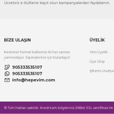
Ücretsiz e-bültene kayıt olun kampanyalardan faydalanın.
BİZE ULAŞIN
ÜYELİK
Kesintisiz hizmet kalitemiz ile her zaman
Yeni Üyelik
yanınızdayız. Siparişleriniz için buradayız!
Üye Girişi
905333535107
Şifremi Unutt
905333535107
info@hepevim.com
© Tüm hakları saklıdır. Kredi kartı bilgileriniz 256bit SSL sertifikası i