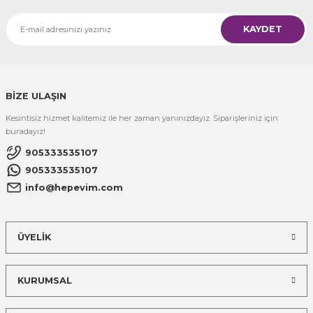
KAYDET
BİZE ULAŞIN
Kesintisiz hizmet kalitemiz ile her zaman yanınızdayız. Siparişleriniz için
buradayız!
905333535107
905333535107
info@hepevim.com
ÜYELİK
KURUMSAL