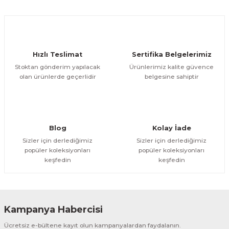
Ürün açıklamasında eksik bilgiler bulunuyor.
Deneyimini Paylaş
Ürün bilgilerinde hatalar bulunuyor.
Ürün fiyatı diğer sitelerden daha pahalı.
Hızlı Teslimat
Sertifika Belgelerimiz
Bu ürüne benzer farklı alternatifler olmalı.
Stoktan gönderim yapılacak
Ürünlerimiz kalite güvence
olan ürünlerde geçerlidir
belgesine sahiptir
Gönder
Blog
Kolay İade
Sizler için derlediğimiz
Sizler için derlediğimiz
popüler koleksiyonları
popüler koleksiyonları
keşfedin
keşfedin
Kampanya Habercisi
Ücretsiz e-bültene kayıt olun kampanyalardan faydalanın.