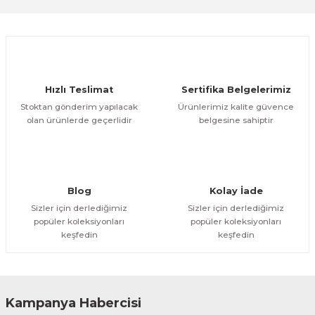
Sitemize ilk yorumu siz yapın!
Ürün resmi kalitesiz, bozuk veya görüntülenemiyor.
Ürün açıklamasında eksik bilgiler bulunuyor.
Deneyimini Paylaş
Ürün bilgilerinde hatalar bulunuyor.
Ürün fiyatı diğer sitelerden daha pahalı.
Hızlı Teslimat
Sertifika Belgelerimiz
Bu ürüne benzer farklı alternatifler olmalı.
Stoktan gönderim yapılacak
Ürünlerimiz kalite güvence
olan ürünlerde geçerlidir
belgesine sahiptir
Gönder
Blog
Kolay İade
Sizler için derlediğimiz
Sizler için derlediğimiz
popüler koleksiyonları
popüler koleksiyonları
keşfedin
keşfedin
Kampanya Habercisi