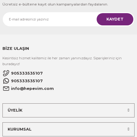
Ücretsiz e-bültene kayıt olun kampanyalardan faydalanın.
KAYDET
BİZE ULAŞIN
Kesintisiz hizmet kalitemiz ile her zaman yanınızdayız. Siparişleriniz için
buradayız!
905333535107
905333535107
info@hepevim.com
ÜYELİK
KURUMSAL