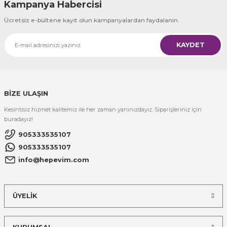
Kampanya Habercisi
Ücretsiz e-bültene kayıt olun kampanyalardan faydalanın.
KAYDET
BİZE ULAŞIN
Kesintisiz hizmet kalitemiz ile her zaman yanınızdayız. Siparişleriniz için
buradayız!
905333535107
905333535107
info@hepevim.com
ÜYELİK