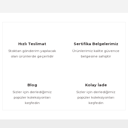
Sitemize ilk yorumu siz yapın!
Ürün resmi kalitesiz, bozuk veya görüntülenemiyor.
Ürün açıklamasında eksik bilgiler bulunuyor.
Deneyimini Paylaş
Ürün bilgilerinde hatalar bulunuyor.
Ürün fiyatı diğer sitelerden daha pahalı.
Hızlı Teslimat
Sertifika Belgelerimiz
Bu ürüne benzer farklı alternatifler olmalı.
Stoktan gönderim yapılacak
Ürünlerimiz kalite güvence
olan ürünlerde geçerlidir
belgesine sahiptir
Gönder
Blog
Kolay İade
Sizler için derlediğimiz
Sizler için derlediğimiz
popüler koleksiyonları
popüler koleksiyonları
keşfedin
keşfedin