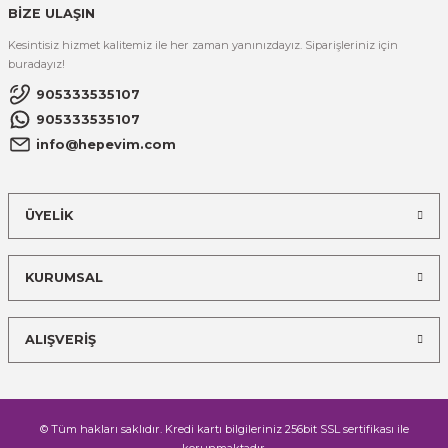
BİZE ULAŞIN
Kesintisiz hizmet kalitemiz ile her zaman yanınızdayız. Siparişleriniz için
buradayız!
905333535107
905333535107
info@hepevim.com
ÜYELİK
KURUMSAL
ALIŞVERİŞ
© Tüm hakları saklıdır. Kredi kartı bilgileriniz 256bit SSL sertifikası ile