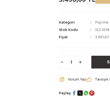
Kategori
Pişirme
Stok Kodu
152.3518
Fiyat
3.991,67
S
Yorum Yaz
Tavsiye 
Paylaş: