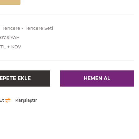
,
Tencere - Tencere Seti
.07.SİYAH
 TL + KDV
EPETE EKLE
HEMEN AL
Et
Karşılaştır