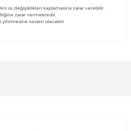
 ısı değişiklikleri kaplamasına zarar verebilir.
lliğine zarar vermektedir.
ni yitirmesine neden olacaktır
lanarak tarafımıza iletebilirsiniz.