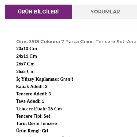
ÜRÜN BİLGİLERİ
YORUMLAR
Oms 3518 Colonna 7 Parça Granit Tencere Seti Antr
C
20x10
m
C
24x11
m
C
26x7
m
C
26x5
m
İç Yüzey Kaplaması:
Granit
Kapak Adedi: 3
Tencere Adedi: 3
Tava Adedi: 1
Tencere Ebatı:
C
26
m
Tencere Tipi: Set
Türü: Derin Tencere
Ürün Rengi: Gri