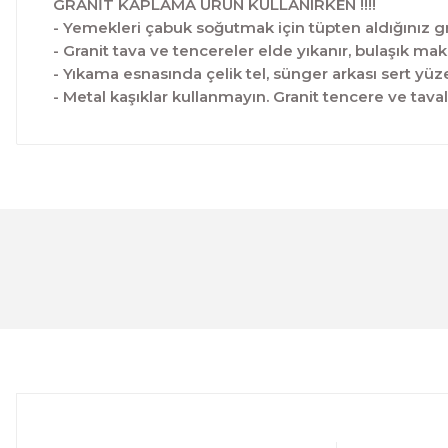
GRANİT KAPLAMA ÜRÜN KULLANIRKEN !!!!
- Yemekleri çabuk soğutmak için tüpten aldığınız gra
- Granit tava ve tencereler elde yıkanır, bulaşık ma
- Yıkama esnasında çelik tel, sünger arkası sert yüz
- Metal kaşıklar kullanmayın. Granit tencere ve tavala
Bu ürünün fiyat bilgisi, resim, ürün açıklamalarında ve 
Görüş ve önerileriniz için teşekkür ederiz.
Ürün resmi kalitesiz, bozuk veya görüntülenemiyor.
Ürün açıklamasında eksik bilgiler bulunuyor.
Ürün bilgilerinde hatalar bulunuyor.
Ürün fiyatı diğer sitelerden daha pahalı.
Bu ürüne benzer farklı alternatifler olmalı.