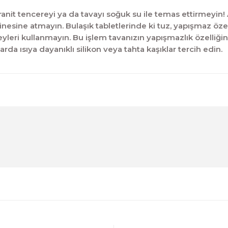
nit tencereyi ya da tavayı soğuk su ile temas ettirmeyin! Ani
kinesine atmayın. Bulaşık tabletlerinde ki tuz, yapışmaz öze
eyleri kullanmayın. Bu işlem tavanızın yapışmazlık özelliği
rda ısıya dayanıklı silikon veya tahta kaşıklar tercih edin.
diğer konularda yetersiz gördüğünüz noktaları öneri formunu kul
Ürün hakkında henüz soru sorulmamış.
Bu ürüne ilk yorumu siz yapın!
Sitemize ilk yorumu siz yapın!
Deneyimini Paylaş
Yorum Yaz
Soru Sor