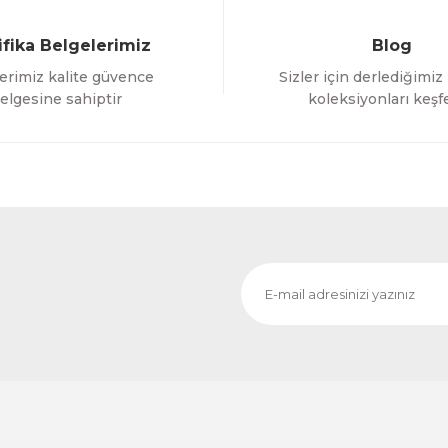
ifika Belgelerimiz
Blog
erimiz kalite güvence
Sizler için derlediğimiz
Gönder
elgesine sahiptir
koleksiyonları keşf