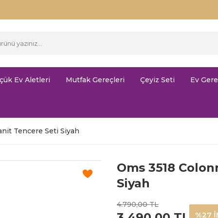
çük Ev Aletleri
Mutfak Gereçleri
Çeyiz Seti
Ev Gere
nit Tencere Seti Siyah
Oms 3518 Colonn
Siyah
4.790,00 TL
3.490,00 TL
%27 İ