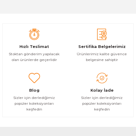
Sitemize ilk yorumu siz yapın!
Ürün resmi kalitesiz, bozuk veya görüntülenemiyor.
Ürün açıklamasında eksik bilgiler bulunuyor.
Deneyimini Paylaş
Ürün bilgilerinde hatalar bulunuyor.
Ürün fiyatı diğer sitelerden daha pahalı.
Hızlı Teslimat
Sertifika Belgelerimiz
Bu ürüne benzer farklı alternatifler olmalı.
Stoktan gönderim yapılacak
Ürünlerimiz kalite güvence
olan ürünlerde geçerlidir
belgesine sahiptir
Gönder
Blog
Kolay İade
Sizler için derlediğimiz
Sizler için derlediğimiz
popüler koleksiyonları
popüler koleksiyonları
keşfedin
keşfedin