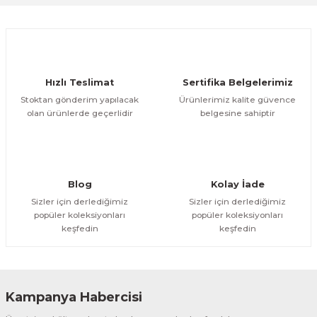
Ürün resmi kalitesiz, bozuk veya görüntülenemiyor.
Ürün açıklamasında eksik bilgiler bulunuyor.
Deneyimini Paylaş
Ürün bilgilerinde hatalar bulunuyor.
Ürün fiyatı diğer sitelerden daha pahalı.
Hızlı Teslimat
Sertifika Belgelerimiz
Bu ürüne benzer farklı alternatifler olmalı.
Stoktan gönderim yapılacak
Ürünlerimiz kalite güvence
olan ürünlerde geçerlidir
belgesine sahiptir
Gönder
Blog
Kolay İade
Sizler için derlediğimiz
Sizler için derlediğimiz
popüler koleksiyonları
popüler koleksiyonları
keşfedin
keşfedin
Kampanya Habercisi