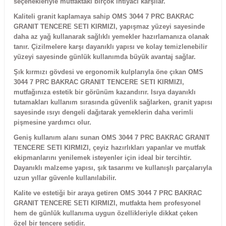
seçenekleriyle mutfaktaki birçok ihtiyacı karşılar.
Kaliteli granit kaplamaya sahip OMS 3044 7 PRC BAKRAC
GRANIT TENCERE SETI KIRMIZI, yapışmaz yüzeyi sayesinde
daha az yağ kullanarak sağlıklı yemekler hazırlamanıza olanak
tanır. Çizilmelere karşı dayanıklı yapısı ve kolay temizlenebilir
yüzeyi sayesinde günlük kullanımda büyük avantaj sağlar.
Şık kırmızı gövdesi ve ergonomik kulplarıyla öne çıkan OMS
3044 7 PRC BAKRAC GRANIT TENCERE SETI KIRMIZI,
mutfağınıza estetik bir görünüm kazandırır. Isıya dayanıklı
tutamakları kullanım sırasında güvenlik sağlarken, granit yapısı
sayesinde ısıyı dengeli dağıtarak yemeklerin daha verimli
pişmesine yardımcı olur.
Geniş kullanım alanı sunan OMS 3044 7 PRC BAKRAC GRANIT
TENCERE SETI KIRMIZI, çeyiz hazırlıkları yapanlar ve mutfak
ekipmanlarını yenilemek isteyenler için ideal bir tercihtir.
Dayanıklı malzeme yapısı, şık tasarımı ve kullanışlı parçalarıyla
uzun yıllar güvenle kullanılabilir.
Kalite ve estetiği bir araya getiren OMS 3044 7 PRC BAKRAC
GRANIT TENCERE SETI KIRMIZI, mutfakta hem profesyonel
hem de günlük kullanıma uygun özellikleriyle dikkat çeken
özel bir tencere setidir.