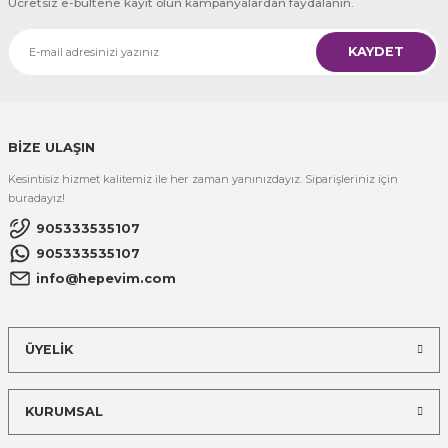
Ücretsiz e-bültene kayıt olun kampanyalardan faydalanın.
KAYDET
BİZE ULAŞIN
Kesintisiz hizmet kalitemiz ile her zaman yanınızdayız. Siparişleriniz için
buradayız!
905333535107
905333535107
info@hepevim.com
ÜYELİK
KURUMSAL