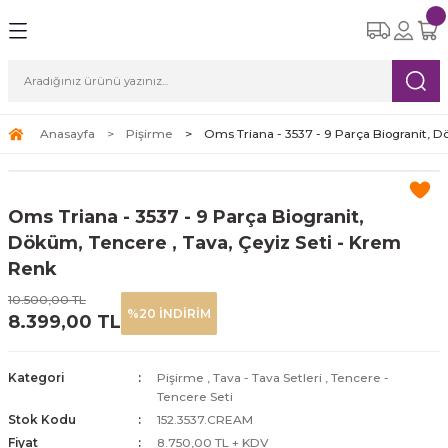
Geri Dön
Geri Dön
Geri Dön
Geri Dön
Geri Dön
eri
etleri
Ürünleri
ksesuar
Yemek Takımları
Cam Bardak Setleri
Çay Kahve Setleri
Süpürgeler
ı
re Seti
tle
i
6 Kişilik Yemek Takımı
6 Kişilik Cam Bardak Setleri
Çay Fincan Setleri
Robot Süpürge
Anasayfa
Pişirme
Oms Triana - 3537 - 9 Parça Biogranit, 
leri
eri
12 Kişilik Yemek Takımı
Kahve Fincan Setleri
Dikey Süpürge
Oms Triana - 3537 - 9 Parça Biogranit,
arı
Yatay Süpürge
Döküm, Tencere , Tava, Çeyiz Seti - Krem
Renk
10.500,00 TL
%20 İNDİRİM
8.399,00 TL
ri
Kategori
Pişirme
,
Tava - Tava Setleri
,
Tencere -
Tencere Seti
Stok Kodu
152.3537.CREAM
Fiyat
8.750,00 TL + KDV