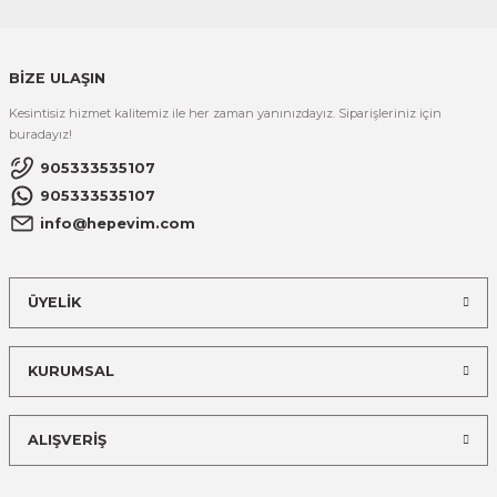
BİZE ULAŞIN
Kesintisiz hizmet kalitemiz ile her zaman yanınızdayız. Siparişleriniz için
buradayız!
905333535107
905333535107
info@hepevim.com
ÜYELİK
KURUMSAL
ALIŞVERİŞ