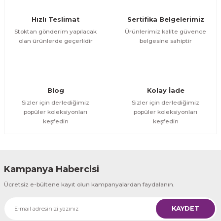
Ürün fiyatı diğer sitelerden daha pahalı.
Hızlı Teslimat
Sertifika Belgelerimiz
Bu ürüne benzer farklı alternatifler olmalı.
Stoktan gönderim yapılacak
Ürünlerimiz kalite güvence
olan ürünlerde geçerlidir
belgesine sahiptir
Gönder
Blog
Kolay İade
Sizler için derlediğimiz
Sizler için derlediğimiz
popüler koleksiyonları
popüler koleksiyonları
keşfedin
keşfedin
Kampanya Habercisi
Ücretsiz e-bültene kayıt olun kampanyalardan faydalanın.
KAYDET