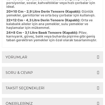
porsiyonlar, soslar, kahvaltılıklar veya hızlı çorbalar için
ideal.
20x10 Cm - 2,9 Litre Derin Tencere (Kapaklı):
Günlük
yemekler, garnitürler ve orta boy çorbalar için kullanışlı.
22x12 Cm - 4,3 Litre Derin Tencere (Kapaklı):
Orta ve
kalabalık aileler için ana yemekler, sulu yemekler ve
haşlamalar için mükemmel.
24x8 Cm - 3,1 Litre Basık Tencere (Kapaklı):
Pilav,
karnıyarık, güveç, balık veya buharda pişirme gibi geniş
taban gerektiren yemekler için özel olarak tasarlanmıştır.
YORUMLAR
SORU & CEVAP
Bu ürüne ilk yorumu siz yapın!
TAKSİT SEÇENEKLERİ
Yorum Yaz
Ürün hakkında henüz soru sorulmamış.
ÖNERİLERİNİZ