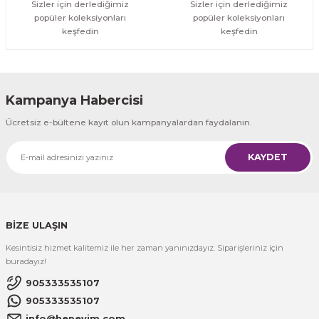
Sizler için derlediğimiz
Sizler için derlediğimiz
popüler koleksiyonları
popüler koleksiyonları
keşfedin
keşfedin
Kampanya Habercisi
Ücretsiz e-bültene kayıt olun kampanyalardan faydalanın.
KAYDET
BİZE ULAŞIN
Kesintisiz hizmet kalitemiz ile her zaman yanınızdayız. Siparişleriniz için
buradayız!
905333535107
905333535107
info@hepevim.com