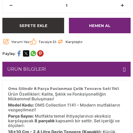
SEPETE EKLE
HEMEN AL
Yorum Yaz
Tavsiye Et
Karşılaştır
Paylaş:
ÜRÜN BİLGİLERİ
Oms Silindir 8 Parça Paslanmaz Çelik Tencere Seti 1141
Ürün Özellikleri: Kalite, Şıklık ve Fonksiyonelliğin
Mükemmel Buluşması!
Model Kodu:
OMS Collection 1141 – Modern mutfakların
vazgeçilmezi!
Parça Sayısı:
Mutfakta temel ihtiyaçlarınızı eksiksiz
karşılayacak
8 parçalık
kapsamlı bir settir. Set içeriği ve
ölçüleri:
18x10 Cm - 2,4 Litre Derin Tencere (Kapaklı):
Küçük