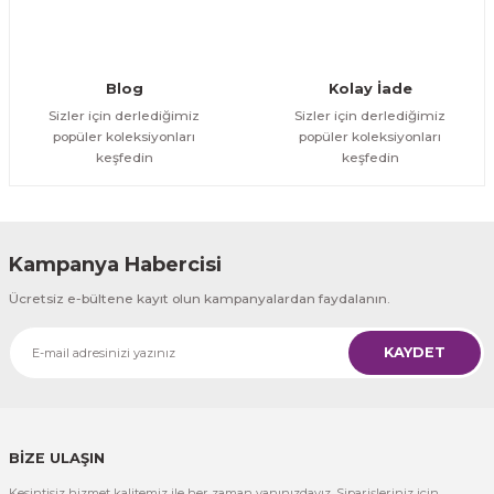
Gönder
Blog
Kolay İade
Sizler için derlediğimiz
Sizler için derlediğimiz
popüler koleksiyonları
popüler koleksiyonları
keşfedin
keşfedin
Kampanya Habercisi
Ücretsiz e-bültene kayıt olun kampanyalardan faydalanın.
KAYDET
BİZE ULAŞIN
Kesintisiz hizmet kalitemiz ile her zaman yanınızdayız. Siparişleriniz için