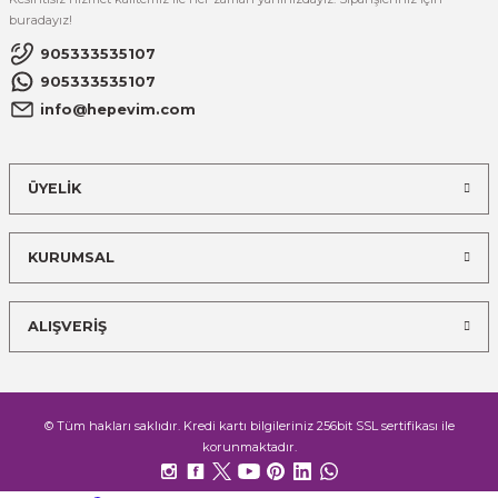
buradayız!
905333535107
905333535107
info@hepevim.com
ÜYELİK
KURUMSAL
ALIŞVERİŞ
© Tüm hakları saklıdır. Kredi kartı bilgileriniz 256bit SSL sertifikası ile
korunmaktadır.