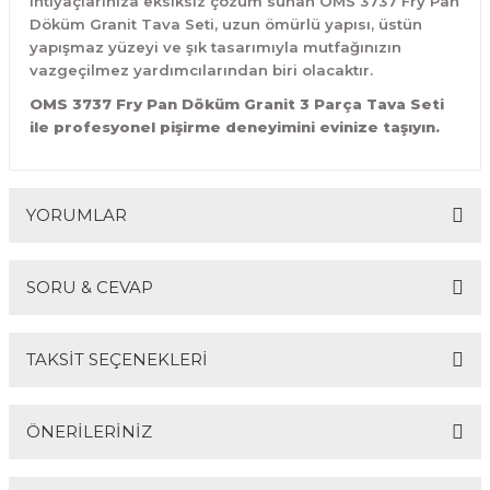
ihtiyaçlarınıza eksiksiz çözüm sunan OMS 3737 Fry Pan
Döküm Granit Tava Seti, uzun ömürlü yapısı, üstün
yapışmaz yüzeyi ve şık tasarımıyla mutfağınızın
vazgeçilmez yardımcılarından biri olacaktır.
OMS 3737 Fry Pan Döküm Granit 3 Parça Tava Seti
ile profesyonel pişirme deneyimini evinize taşıyın.
YORUMLAR
SORU & CEVAP
Bu ürüne ilk yorumu siz yapın!
TAKSİT SEÇENEKLERİ
Yorum Yaz
Ürün hakkında henüz soru sorulmamış.
ÖNERİLERİNİZ
Soru Sor