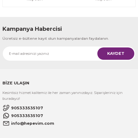
Kampanya Habercisi
Ücretsiz e-bültene kayıt olun kampanyalardan faydalanın.
KAYDET
BİZE ULAŞIN
Kesintisiz hizmet kalitemiz ile her zaman yanınızdayız. Siparişleriniz için
buradayız!
905333535107
905333535107
info@hepevim.com