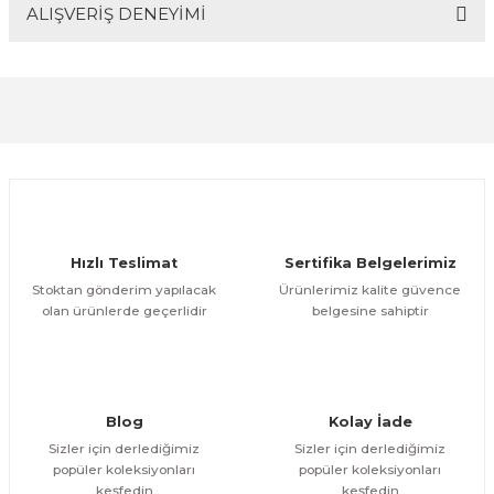
ALIŞVERİŞ DENEYİMİ
Bu ürünün fiyat bilgisi, resim, ürün açıklamalarında ve
diğer konularda yetersiz gördüğünüz noktaları öneri
formunu kullanarak tarafımıza iletebilirsiniz.
Görüş ve önerileriniz için teşekkür ederiz.
Sitemize ilk yorumu siz yapın!
Ürün resmi kalitesiz, bozuk veya görüntülenemiyor.
Ürün açıklamasında eksik bilgiler bulunuyor.
Deneyimini Paylaş
Ürün bilgilerinde hatalar bulunuyor.
Ürün fiyatı diğer sitelerden daha pahalı.
Hızlı Teslimat
Sertifika Belgelerimiz
Bu ürüne benzer farklı alternatifler olmalı.
Stoktan gönderim yapılacak
Ürünlerimiz kalite güvence
olan ürünlerde geçerlidir
belgesine sahiptir
Gönder
Blog
Kolay İade
Sizler için derlediğimiz
Sizler için derlediğimiz
popüler koleksiyonları
popüler koleksiyonları
keşfedin
keşfedin