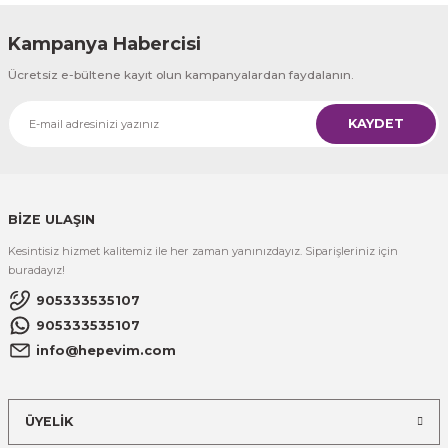
Kampanya Habercisi
Ücretsiz e-bültene kayıt olun kampanyalardan faydalanın.
KAYDET
BİZE ULAŞIN
Kesintisiz hizmet kalitemiz ile her zaman yanınızdayız. Siparişleriniz için
buradayız!
905333535107
905333535107
info@hepevim.com
ÜYELİK