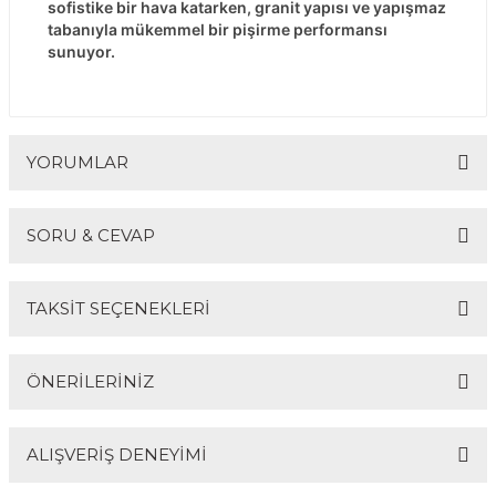
sofistike bir hava katarken, granit yapısı ve yapışmaz
tabanıyla mükemmel bir pişirme performansı
sunuyor.
YORUMLAR
SORU & CEVAP
Bu ürüne ilk yorumu siz yapın!
TAKSİT SEÇENEKLERİ
Yorum Yaz
Ürün hakkında henüz soru sorulmamış.
ÖNERİLERİNİZ
Soru Sor
ALIŞVERİŞ DENEYİMİ
Bu ürünün fiyat bilgisi, resim, ürün açıklamalarında ve
diğer konularda yetersiz gördüğünüz noktaları öneri