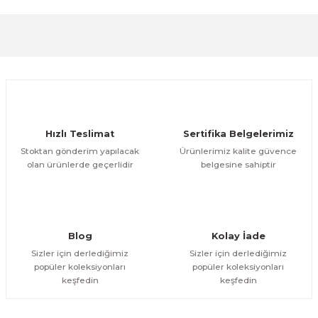
formunu kullanarak tarafımıza iletebilirsiniz.
Görüş ve önerileriniz için teşekkür ederiz.
Sitemize ilk yorumu siz yapın!
Ürün resmi kalitesiz, bozuk veya görüntülenemiyor.
Ürün açıklamasında eksik bilgiler bulunuyor.
Deneyimini Paylaş
Ürün bilgilerinde hatalar bulunuyor.
Ürün fiyatı diğer sitelerden daha pahalı.
Hızlı Teslimat
Sertifika Belgelerimiz
Bu ürüne benzer farklı alternatifler olmalı.
Stoktan gönderim yapılacak
Ürünlerimiz kalite güvence
olan ürünlerde geçerlidir
belgesine sahiptir
Gönder
Blog
Kolay İade
Sizler için derlediğimiz
Sizler için derlediğimiz
popüler koleksiyonları
popüler koleksiyonları
keşfedin
keşfedin