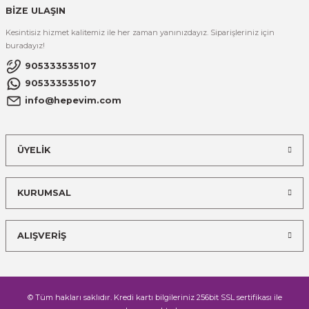
BİZE ULAŞIN
Kesintisiz hizmet kalitemiz ile her zaman yanınızdayız. Siparişleriniz için
buradayız!
905333535107
905333535107
info@hepevim.com
ÜYELİK
KURUMSAL
ALIŞVERİŞ
© Tüm hakları saklıdır. Kredi kartı bilgileriniz 256bit SSL sertifikası ile