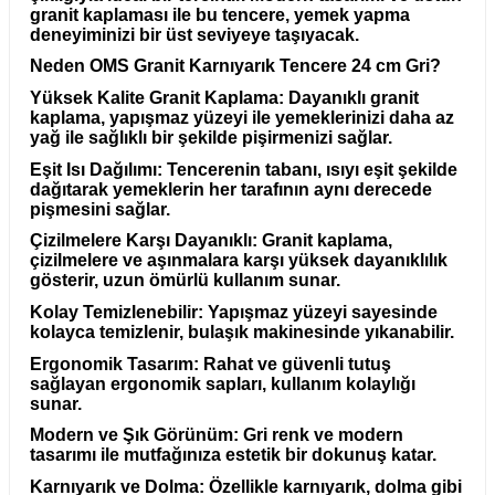
granit kaplaması ile bu tencere, yemek yapma
deneyiminizi bir üst seviyeye taşıyacak.
Neden OMS Granit Karnıyarık Tencere 24 cm Gri?
Yüksek Kalite Granit Kaplama
: Dayanıklı granit
kaplama, yapışmaz yüzeyi ile yemeklerinizi daha az
yağ ile sağlıklı bir şekilde pişirmenizi sağlar.
Eşit Isı Dağılımı:
Tencerenin tabanı, ısıyı eşit şekilde
dağıtarak yemeklerin her tarafının aynı derecede
pişmesini sağlar.
Çizilmelere Karşı Dayanıklı:
Granit kaplama,
çizilmelere ve aşınmalara karşı yüksek dayanıklılık
gösterir, uzun ömürlü kullanım sunar.
Kolay Temizlenebilir:
Yapışmaz yüzeyi sayesinde
kolayca temizlenir, bulaşık makinesinde yıkanabilir.
Ergonomik Tasarım:
Rahat ve güvenli tutuş
sağlayan ergonomik sapları, kullanım kolaylığı
sunar.
Modern ve Şık Görünüm:
Gri renk ve modern
tasarımı ile mutfağınıza estetik bir dokunuş katar.
Karnıyarık ve Dolma:
Özellikle karnıyarık, dolma gibi