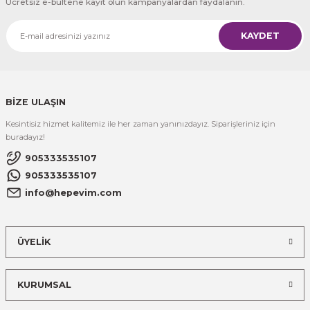
Ücretsiz e-bültene kayıt olun kampanyalardan faydalanın.
KAYDET
BİZE ULAŞIN
Kesintisiz hizmet kalitemiz ile her zaman yanınızdayız. Siparişleriniz için
buradayız!
905333535107
905333535107
info@hepevim.com
ÜYELİK
KURUMSAL