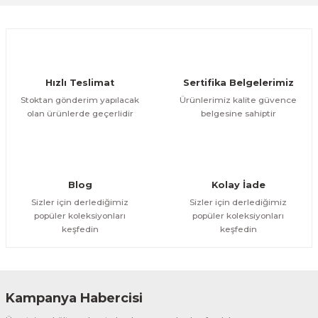
Ürün resmi kalitesiz, bozuk veya görüntülenemiyor.
Ürün açıklamasında eksik bilgiler bulunuyor.
Deneyimini Paylaş
Ürün bilgilerinde hatalar bulunuyor.
Ürün fiyatı diğer sitelerden daha pahalı.
Hızlı Teslimat
Sertifika Belgelerimiz
Bu ürüne benzer farklı alternatifler olmalı.
Stoktan gönderim yapılacak
Ürünlerimiz kalite güvence
olan ürünlerde geçerlidir
belgesine sahiptir
Gönder
Blog
Kolay İade
Sizler için derlediğimiz
Sizler için derlediğimiz
popüler koleksiyonları
popüler koleksiyonları
keşfedin
keşfedin
Kampanya Habercisi