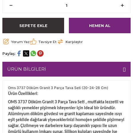
SEPETE EKLE
HEMEN AL
Yorum Yaz
Tavsiye Et
Karşılaştır
Paylaş:
ÜRÜN BİLGİLERİ
Oms 3737 Döküm Granit 3 Parça Tava Seti (20-24-28 Cm)
Ürün Özellikleri:
OMS 3737 Döküm Granit 3 Parça Tava Seti , mutfakta lezzetli ve
sağlıklı yemekler pişirmek isteyenler için ideal bir üründür.
Alüminyum döküm gövdesi ve granit kaplaması sayesinde ısıyı
eşit şekilde dağıtarak yiyeceklerinizi homojen şekilde pişirmeyi
sağlar. Çizilmeye ve darbelere karşı dayanıklı yapısı ile uzun
ömürlü kullanım imkanı sunar. Silikon kulpları sayesinde ise