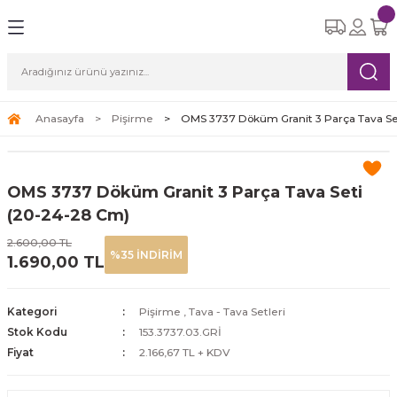
Geri Dön
Geri Dön
Geri Dön
Geri Dön
Geri Dön
eri
etleri
Ürünleri
ksesuar
Yemek Takımları
Cam Bardak Setleri
Çay Kahve Setleri
Süpürgeler
ı
re Seti
tle
i
6 Kişilik Yemek Takımı
6 Kişilik Cam Bardak Setleri
Çay Fincan Setleri
Robot Süpürge
Anasayfa
Pişirme
OMS 3737 Döküm Granit 3 Parça Tava Se
leri
eri
12 Kişilik Yemek Takımı
Kahve Fincan Setleri
Dikey Süpürge
OMS 3737 Döküm Granit 3 Parça Tava Seti
arı
Yatay Süpürge
(20-24-28 Cm)
2.600,00 TL
%35 İNDİRİM
1.690,00 TL
ri
Kategori
Pişirme
,
Tava - Tava Setleri
Stok Kodu
153.3737.03.GRİ
Fiyat
2.166,67 TL + KDV