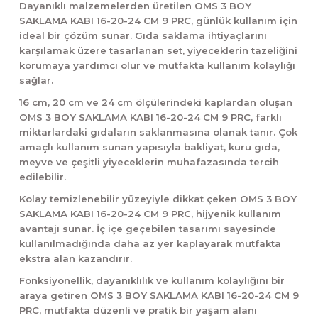
Dayanıklı malzemelerden üretilen OMS 3 BOY
SAKLAMA KABI 16-20-24 CM 9 PRC, günlük kullanım için
ideal bir çözüm sunar. Gıda saklama ihtiyaçlarını
karşılamak üzere tasarlanan set, yiyeceklerin tazeliğini
korumaya yardımcı olur ve mutfakta kullanım kolaylığı
sağlar.
16 cm, 20 cm ve 24 cm ölçülerindeki kaplardan oluşan
OMS 3 BOY SAKLAMA KABI 16-20-24 CM 9 PRC, farklı
miktarlardaki gıdaların saklanmasına olanak tanır. Çok
amaçlı kullanım sunan yapısıyla bakliyat, kuru gıda,
meyve ve çeşitli yiyeceklerin muhafazasında tercih
edilebilir.
Kolay temizlenebilir yüzeyiyle dikkat çeken OMS 3 BOY
SAKLAMA KABI 16-20-24 CM 9 PRC, hijyenik kullanım
avantajı sunar. İç içe geçebilen tasarımı sayesinde
kullanılmadığında daha az yer kaplayarak mutfakta
ekstra alan kazandırır.
Fonksiyonellik, dayanıklılık ve kullanım kolaylığını bir
araya getiren OMS 3 BOY SAKLAMA KABI 16-20-24 CM 9
PRC, mutfakta düzenli ve pratik bir yaşam alanı