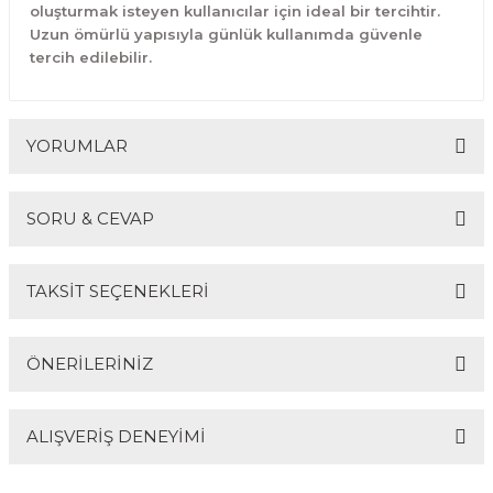
oluşturmak isteyen kullanıcılar için ideal bir tercihtir.
Uzun ömürlü yapısıyla günlük kullanımda güvenle
tercih edilebilir.
YORUMLAR
SORU & CEVAP
Bu ürüne ilk yorumu siz yapın!
TAKSİT SEÇENEKLERİ
Yorum Yaz
Ürün hakkında henüz soru sorulmamış.
ÖNERİLERİNİZ
Soru Sor
ALIŞVERİŞ DENEYİMİ
Bu ürünün fiyat bilgisi, resim, ürün açıklamalarında ve
diğer konularda yetersiz gördüğünüz noktaları öneri
formunu kullanarak tarafımıza iletebilirsiniz.