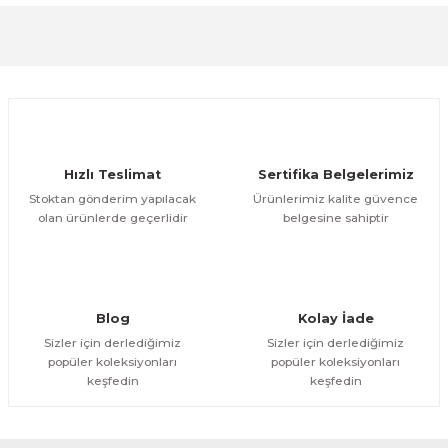
Görüş ve önerileriniz için teşekkür ederiz.
Sitemize ilk yorumu siz yapın!
Ürün resmi kalitesiz, bozuk veya görüntülenemiyor.
Ürün açıklamasında eksik bilgiler bulunuyor.
Deneyimini Paylaş
Ürün bilgilerinde hatalar bulunuyor.
Ürün fiyatı diğer sitelerden daha pahalı.
Hızlı Teslimat
Sertifika Belgelerimiz
Bu ürüne benzer farklı alternatifler olmalı.
Stoktan gönderim yapılacak
Ürünlerimiz kalite güvence
olan ürünlerde geçerlidir
belgesine sahiptir
Gönder
Blog
Kolay İade
Sizler için derlediğimiz
Sizler için derlediğimiz
popüler koleksiyonları
popüler koleksiyonları
keşfedin
keşfedin