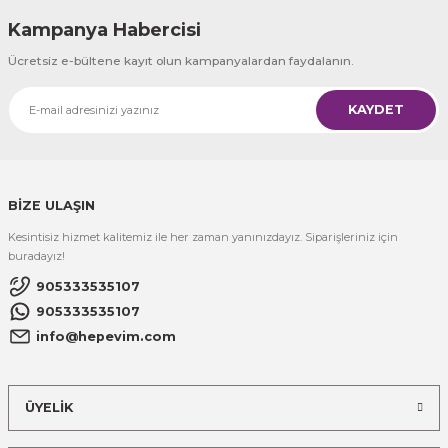
Kampanya Habercisi
Ücretsiz e-bültene kayıt olun kampanyalardan faydalanın.
KAYDET
BİZE ULAŞIN
Kesintisiz hizmet kalitemiz ile her zaman yanınızdayız. Siparişleriniz için
buradayız!
905333535107
905333535107
info@hepevim.com
ÜYELİK