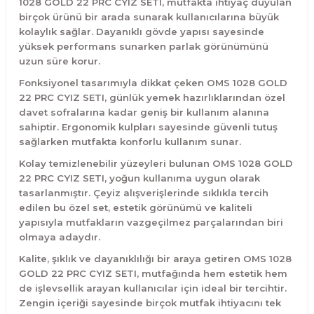
1028 GOLD 22 PRC CYIZ SETI, mutfakta ihtiyaç duyulan
birçok ürünü bir arada sunarak kullanıcılarına büyük
kolaylık sağlar. Dayanıklı gövde yapısı sayesinde
yüksek performans sunarken parlak görünümünü
uzun süre korur.
Fonksiyonel tasarımıyla dikkat çeken OMS 1028 GOLD
22 PRC CYIZ SETI, günlük yemek hazırlıklarından özel
davet sofralarına kadar geniş bir kullanım alanına
sahiptir. Ergonomik kulpları sayesinde güvenli tutuş
sağlarken mutfakta konforlu kullanım sunar.
Kolay temizlenebilir yüzeyleri bulunan OMS 1028 GOLD
22 PRC CYIZ SETI, yoğun kullanıma uygun olarak
tasarlanmıştır. Çeyiz alışverişlerinde sıklıkla tercih
edilen bu özel set, estetik görünümü ve kaliteli
yapısıyla mutfakların vazgeçilmez parçalarından biri
olmaya adaydır.
Kalite, şıklık ve dayanıklılığı bir araya getiren OMS 1028
GOLD 22 PRC CYIZ SETI, mutfağında hem estetik hem
de işlevsellik arayan kullanıcılar için ideal bir tercihtir.
Zengin içeriği sayesinde birçok mutfak ihtiyacını tek