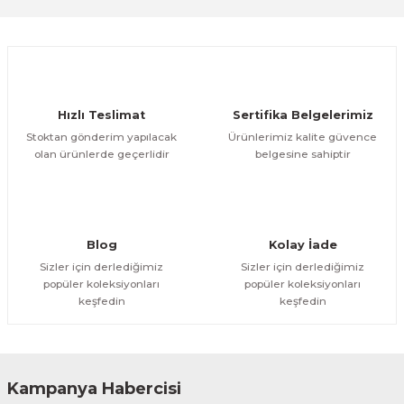
Sitemize ilk yorumu siz yapın!
Ürün resmi kalitesiz, bozuk veya görüntülenemiyor.
Ürün açıklamasında eksik bilgiler bulunuyor.
Deneyimini Paylaş
Ürün bilgilerinde hatalar bulunuyor.
Ürün fiyatı diğer sitelerden daha pahalı.
Hızlı Teslimat
Sertifika Belgelerimiz
Bu ürüne benzer farklı alternatifler olmalı.
Stoktan gönderim yapılacak
Ürünlerimiz kalite güvence
olan ürünlerde geçerlidir
belgesine sahiptir
Gönder
Blog
Kolay İade
Sizler için derlediğimiz
Sizler için derlediğimiz
popüler koleksiyonları
popüler koleksiyonları
keşfedin
keşfedin
Kampanya Habercisi