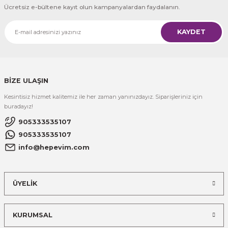
Ücretsiz e-bültene kayıt olun kampanyalardan faydalanın.
KAYDET
BİZE ULAŞIN
Kesintisiz hizmet kalitemiz ile her zaman yanınızdayız. Siparişleriniz için
buradayız!
905333535107
905333535107
info@hepevim.com
ÜYELİK
KURUMSAL