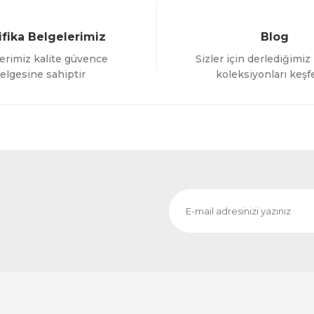
ifika Belgelerimiz
Blog
erimiz kalite güvence
Sizler için derlediğimiz
Gönder
elgesine sahiptir
koleksiyonları keşf