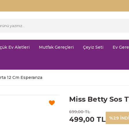
çük Ev Aletleri
Mutfak Gereçleri
Çeyiz Seti
Ev Gere
rta 12 Cm Esperanza
Miss Betty Sos 
699,00 TL
499,00 TL
%29 İND