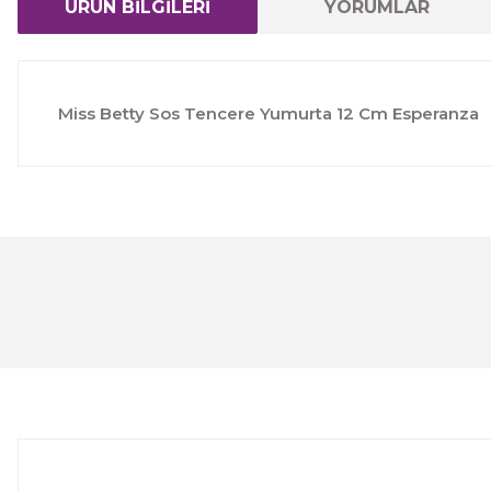
ÜRÜN BİLGİLERİ
YORUMLAR
Miss Betty Sos Tencere Yumurta 12 Cm Esperanza
Bu ürünün fiyat bilgisi, resim, ürün açıklamalarında ve 
Görüş ve önerileriniz için teşekkür ederiz.
Ürün resmi kalitesiz, bozuk veya görüntülenemiyor.
Ürün açıklamasında eksik bilgiler bulunuyor.
Ürün bilgilerinde hatalar bulunuyor.
Ürün fiyatı diğer sitelerden daha pahalı.
Bu ürüne benzer farklı alternatifler olmalı.