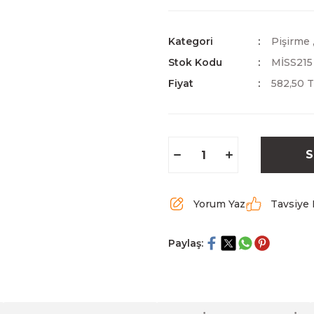
Kategori
Pişirme
Stok Kodu
MİSS215
Fiyat
582,50 
S
Yorum Yaz
Tavsiye 
Paylaş: