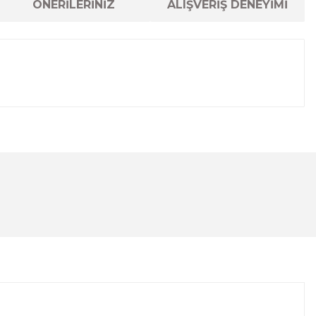
ÖNERİLERİNİZ
ALIŞVERİŞ DENEYİMİ
lanarak tarafımıza iletebilirsiniz.