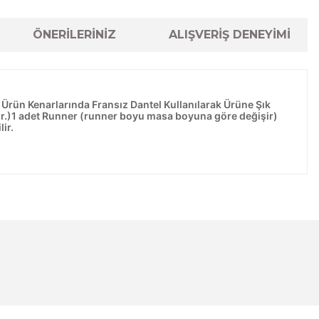
ÖNERİLERİNİZ
ALIŞVERİŞ DENEYİMİ
Ürün Kenarlarında Fransız Dantel Kullanılarak Ürüne Şık
ir.)1 adet Runner (runner boyu masa boyuna göre değişir)
ir.
lanarak tarafımıza iletebilirsiniz.