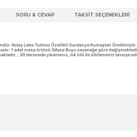
SORU & CEVAP
TAKSİT SEÇENEKLERİ
dür. Kolay Leke Tutmaz Özellikli Gardenya Kumaştan Üretilmiştir. 
ktadır: 1 adet masa örtüsü (Masa Boyu seçeneğe göre değişmekted
adır. ; 30 derecede yıkamanız, ılık ütü ile ütülemeniz tavsiye edil
diğer konularda yetersiz gördüğünüz noktaları öneri formunu kul
Ürün hakkında henüz soru sorulmamış.
Bu ürüne ilk yorumu siz yapın!
Sitemize ilk yorumu siz yapın!
Deneyimini Paylaş
Yorum Yaz
Soru Sor