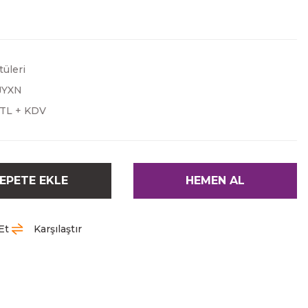
üleri
JYXN
 TL + KDV
EPETE EKLE
HEMEN AL
Et
Karşılaştır