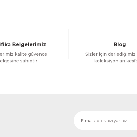
ifika Belgelerimiz
Blog
erimiz kalite güvence
Sizler için derlediğimiz
Gönder
elgesine sahiptir
koleksiyonları keşf