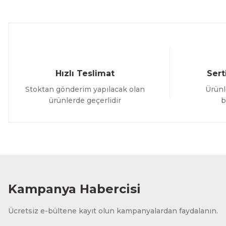
Ürün fiyatı diğer sitelerden daha pahalı.
Bu ürüne benzer farklı alternatifler olmalı.
Hızlı Teslimat
Sert
Stoktan gönderim yapılacak olan
Ürünl
ürünlerde geçerlidir
b
Kampanya Habercisi
Ücretsiz e-bültene kayıt olun kampanyalardan faydalanın.