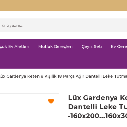
çük Ev Aletleri
Mutfak Gereçleri
Çeyiz Seti
Ev Gere
Lüx Gardenya Keten 8 Kişilik 18 Parça Ağır Dantelli Leke Tutm
Lüx Gardenya Ket
Dantelli Leke T
-160x200...160x3