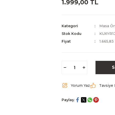
1.999,00 TL
Kategori
Masa Ört
Stok Kodu
KUXYR1
Fiyat
1.665,83
S
Yorum Yaz
Tavsiye 
Paylaş: