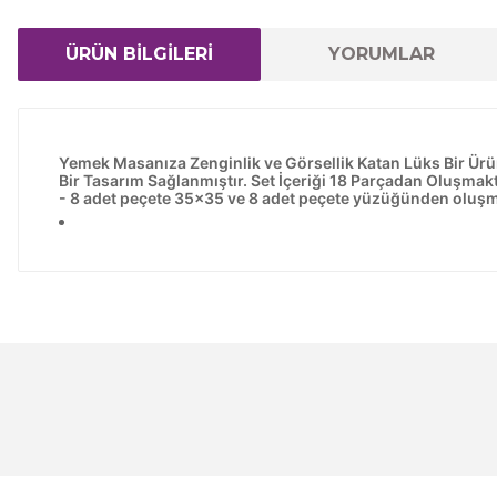
ÜRÜN BİLGİLERİ
YORUMLAR
Yemek Masanıza Zenginlik ve Görsellik Katan Lüks Bir Ürün
Bir Tasarım Sağlanmıştır. Set İçeriği 18 Parçadan Oluşma
- 8 adet peçete 35x35 ve 8 adet peçete yüzüğünden oluşmakt
Bu ürünün fiyat bilgisi, resim, ürün açıklamalarında ve 
Görüş ve önerileriniz için teşekkür ederiz.
Ürün resmi kalitesiz, bozuk veya görüntülenemiyor.
Ürün açıklamasında eksik bilgiler bulunuyor.
Ürün bilgilerinde hatalar bulunuyor.