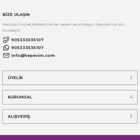
BİZE ULAŞIN
Kesintisiz hizmet kalitemiz ile her zaman yanınızdayız. Siparişleriniz için
buradayız!
905333535107
905333535107
info@hepevim.com
ÜYELİK
KURUMSAL
ALIŞVERİŞ