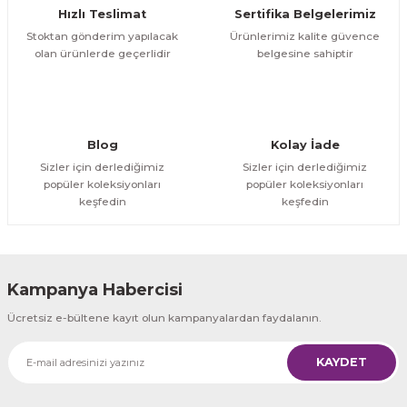
Hızlı Teslimat
Sertifika Belgelerimiz
Bu ürüne benzer farklı alternatifler olmalı.
Stoktan gönderim yapılacak
Ürünlerimiz kalite güvence
olan ürünlerde geçerlidir
belgesine sahiptir
Gönder
Blog
Kolay İade
Sizler için derlediğimiz
Sizler için derlediğimiz
popüler koleksiyonları
popüler koleksiyonları
keşfedin
keşfedin
Kampanya Habercisi
Ücretsiz e-bültene kayıt olun kampanyalardan faydalanın.
KAYDET