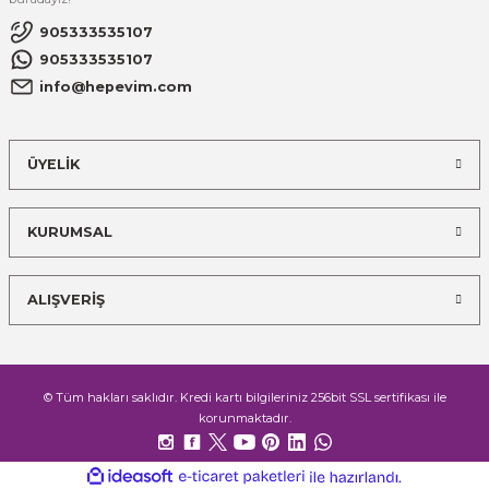
905333535107
905333535107
info@hepevim.com
ÜYELİK
KURUMSAL
ALIŞVERİŞ
© Tüm hakları saklıdır. Kredi kartı bilgileriniz 256bit SSL sertifikası ile
korunmaktadır.
ideasoft
ile
e-