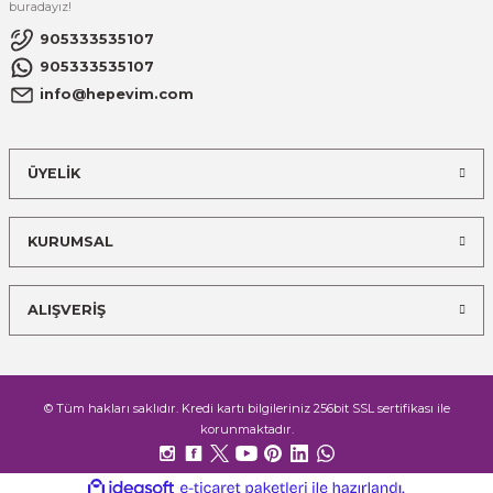
buradayız!
905333535107
905333535107
info@hepevim.com
ÜYELİK
KURUMSAL
ALIŞVERİŞ
© Tüm hakları saklıdır. Kredi kartı bilgileriniz 256bit SSL sertifikası ile
korunmaktadır.
ideasoft
ile
e-